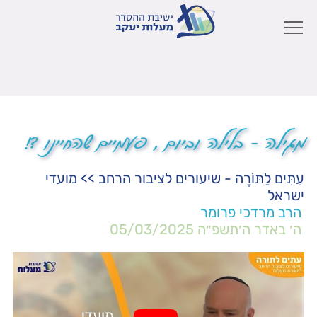
מגילה – בלילה וביום , פעמיים שהחיינו ?!
עִתִּים לַתּוֹרָה - שיעורים לציבור הרחב
>>
מועדי
ישראל
הרב מרדכי פרומר
ה׳ באדר ה׳תשפ״ה
05/03/2025