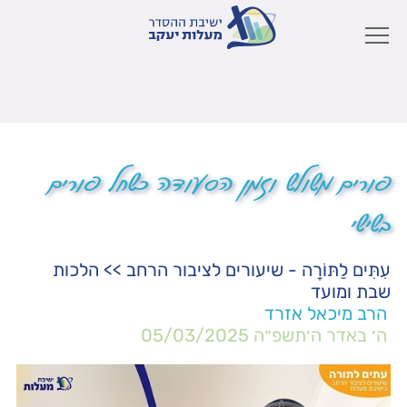
פורים משולש וזמן הסעודה כשחל פורים
בשישי
עִתִּים לַתּוֹרָה - שיעורים לציבור הרחב
>>
הלכות
שבת ומועד
הרב מיכאל אזרד
ה׳ באדר ה׳תשפ״ה
05/03/2025