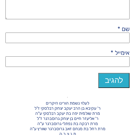
שם
*
אימייל
*
לעלוי נשמת הורינו היקרים
ר' עקיבא בן הרב יעקב יצחק רבלסקי ז"ל
מרת שולמית יפה בת יעקב רבלסקי ע"ה
ר' אליעזר חיים בן יצחק גרוסברגר ז"ל
מרת רבקה בת נפתלי גרוסברגר ע"ה
מרת רחל בת מנחם זאב גרוסברגר שוורץ ע"ה
ת.נ.צ.ב.ה