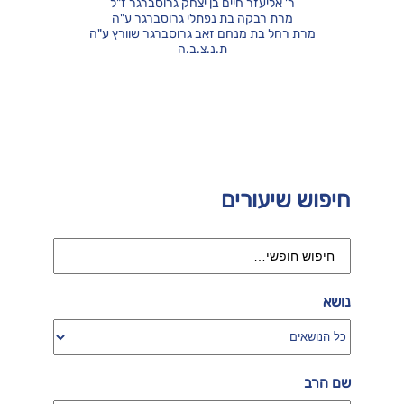
ר' אליעזר חיים בן יצחק גרוסברגר ז"ל
מרת רבקה בת נפתלי גרוסברגר ע"ה
מרת רחל בת מנחם זאב גרוסברגר שוורץ ע"ה
ת.נ.צ.ב.ה
חיפוש שיעורים
נושא
שם הרב