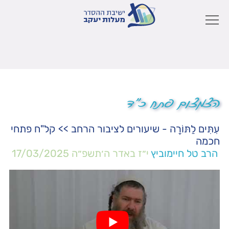
הצמצום פתח כ"ד
עִתִּים לַתּוֹרָה - שיעורים לציבור הרחב
>>
קל"ח פתחי
חכמה
הרב טל חיימוביץ
י״ז באדר ה׳תשפ״ה
17/03/2025