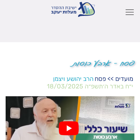
פסח – ארבע כוסות
מועדים
>>
פסח
הרב יהושע ויצמן
י״ח באדר ה׳תשפ״ה
18/03/2025