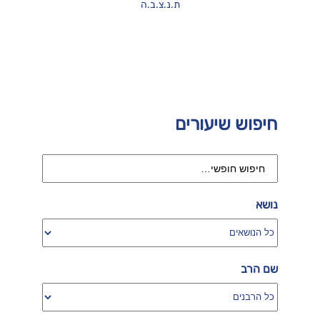
ת.נ.צ.ב.ה
חיפוש שיעורים
נושא
שם הרב