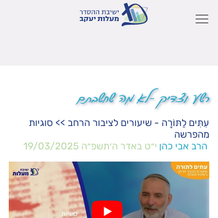
רשע וצדיק -לא מה שחשבתם
עִתִּים לַתּוֹרָה - שיעורים לציבור הרחב
>>
סוגיות
מהפרשה
הרב אבי כהן
י״ט באדר ה׳תשפ״ה
19/03/2025