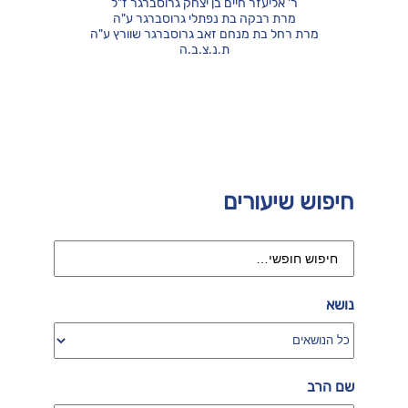
ר' אליעזר חיים בן יצחק גרוסברגר ז"ל
מרת רבקה בת נפתלי גרוסברגר ע"ה
מרת רחל בת מנחם זאב גרוסברגר שוורץ ע"ה
ת.נ.צ.ב.ה
חיפוש שיעורים
נושא
שם הרב