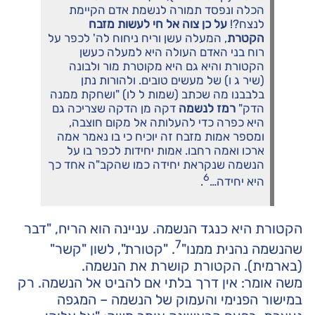
הכלה ונפסד תמורה לנשמת אדם הקיימת
לנצח?!
על כן צוה אל חי לעשות מזבח
הקטרת
, המעלה עשן וריח ניחוח לה' לכפר על
רוח בני האדם העולה היא למעלה כעשן
הקטורת והיא גם היא מקוטרת מור ולבונה
(שיר ג ו) של מעשים טובים. ולהורות נתן
בלבבנו מה שכתב (שמות ל לו) "ושחקת ממנה
הדק"
רמז לנשמה
דקה מן הדקה שצריכה גם
היא כפרה כדי להעלותה אל מקום חוצבה,
ומספר אמות מזבח זה יוכיח כי בו נאמר אמה
ארכו ואמה רחבו. אמות יחידות לכפר בו על
הנשמה שנקראת יחידה כמו שהקב"ה אחד כך
6
היא יחידה…
.
הקטורת היא כנגד הנשמה. עניינה הוא הריח, "דבר
7
שהנשמה נהנית ממנו"
. "קטורת", לשון "קשר"
(בארמית). הקטורת קושרת את הנשמה.
משה אומר: אין דרך בלתי אם להביט אל הנשמה. רק
במישור הפנימי והעמוק של הנשמה – המגפה