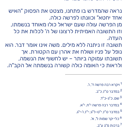
נראה שהמדרש בו פתחנו, מצטט את הפסוק "האיש
אחד יחטא" וכוונתו לפרשה כולה.
מן הפרשה עולה שעם ישראל כולו מאוחד בנשמתו,
וזו התשובה האמיתית לרצונו של ה' לכלות את כל
העדה.
תשובה זו ניתנה ללא מילים. משה אינו אומר דבר. הוא
נופל על פניו ושולח את אהרן עם הקטורת. אך
תשובתו עמוקה ביותר – יש לחשוף את הנשמה,
ולראות כי האומה כולה קשורה בנשמתה אל הקב"ה.
1
ויקרא רבה פרשה ד', ו'.
2
במדבר ט"ז, כ"ב.
3
שם, כ"ג-כ"ד.
4
במדבר רבה פרשה י"ח, י"א.
5
במדבר ט"ז, י"ט-ל"ג; י"ז, ו'-י"ג.
6
כלי יקר שמות ל', א'.
7
ברכות מ"ג ע"ב.