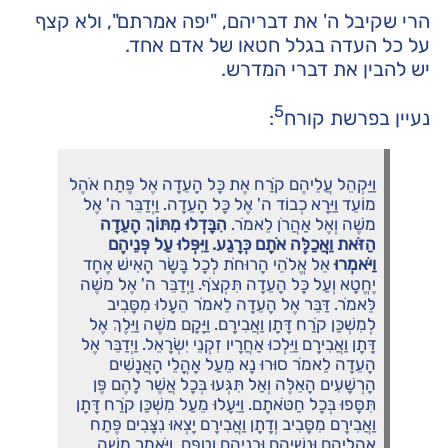
הרי שקיבל ה' את דבריהם, "יפה אמרתם", ולא קצף
על כל העדה בגלל חטאו של אדם אחד.
יש להבין את דברי המדרש.
5
נעיין בפרשת קורח
:
וַיַּקְהֵל עֲלֵיהֶם קֹרַח אֶת כָּל הָעֵדָה אֶל פֶּתַח אֹהֶל
מוֹעֵד וַיֵּרָא כְבוֹד ה' אֶל כָּל הָעֵדָה. וַיְדַבֵּר ה' אֶל
משֶׁה וְאֶל אַהֲרֹן לֵאמֹר.
הִבָּדְלוּ מִתּוֹךְ הָעֵדָה
הַזֹּאת וַאֲכַלֶּה אֹתָם כְּרָגַע. וַיִּפְּלוּ עַל פְּנֵיהֶם
וַיֹּאמְרוּ
אֵל אֱלֹהֵי הָרוּחֹת לְכָל בָּשָׂר הָאִישׁ אֶחָד
יֶחֱטָא וְעַל כָּל הָעֵדָה תִּקְצֹף. וַיְדַבֵּר ה' אֶל משֶׁה
לֵּאמֹר. דַּבֵּר אֶל הָעֵדָה לֵאמֹר הֵעָלוּ מִסָּבִיב
לְמִשְׁכַּן קֹרַח דָּתָן וַאֲבִירָם. וַיָּקָם משֶׁה וַיֵּלֶךְ אֶל
דָּתָן וַאֲבִירָם וַיֵּלְכוּ אַחֲרָיו זִקְנֵי יִשְׂרָאֵל. וַיְדַבֵּר אֶל
הָעֵדָה לֵאמֹר סוּרוּ נָא מֵעַל אָהֳלֵי הָאֲנָשִׁים
הָרְשָׁעִים הָאֵלֶּה וְאַל תִּגְּעוּ בְּכָל אֲשֶׁר לָהֶם פֶּן
תִּסָּפוּ בְּכָל חַטֹּאתָם. וַיֵּעָלוּ מֵעַל מִשְׁכַּן קֹרַח דָּתָן
וַאֲבִירָם מִסָּבִיב וְדָתָן וַאֲבִירָם יָצְאוּ נִצָּבִים פֶּתַח
אָהֳלֵיהֶם וּנְשֵׁיהֶם וּבְנֵיהֶם וְטַפָּם. וַיֹּאמֶר משֶׁה