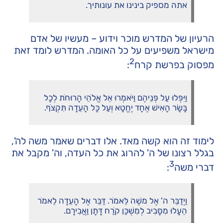
אתה מספיק בינינו את עונותיך.
הרעיון של המדרש מוכר וידוע – מעשיו של אדם
מישראל משפיעים על כל האומה. המדרש לומד זאת
2
מפסוק בפרשת קרח
:
וַיִּפְּלוּ עַל פְּנֵיהֶם וַיֹּאמְרוּ אֵל אֱלֹהֵי הָרוּחֹת לְכָל
בָּשָׂר הָאִישׁ אֶחָד יֶחֱטָא וְעַל כָּל הָעֵדָה תִּקְצֹף.
לימוד זה הוא קשה מאד. אלו דברים שאמר משה לה',
בגלל רצונו של ה' להרוג את כל העדה, וה' מקבל את
3
דברי משה
:
וַיְדַבֵּר ה' אֶל משֶׁה לֵּאמֹר. דַּבֵּר אֶל הָעֵדָה לֵאמֹר
הֵעָלוּ מִסָּבִיב לְמִשְׁכַּן קֹרַח דָּתָן וַאֲבִירָם.