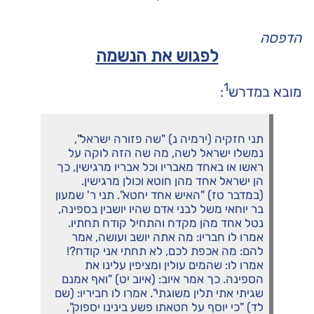
הדפסה
לפגוש את הנשמה
1
מובא במדרש
:
תני חזקיה (ירמיה נ) "שה פזורה ישראל",
נמשלו ישראל לשה, מה שה הזה לוקה על
ראשו או באחד מאבריו וכל אבריו מרגישין, כך
הן ישראל אחד מהן חוטא וכולן מרגישין.
(במדבר טז) "האיש אחד יחטא". תני ר' שמעון
בר יוחאי משל לבני אדם שהיו יושבין בספינה,
נטל אחד מהן מקדח והתחיל קודח תחתיו.
אמרו לו חבריו: מה אתה יושב ועושה, אמר
להם: מה אכפת לכם, לא תחתי אני קודח?!
אמרו לו: שהמים עולין ומציפין עלינו את
הספינה. כך אמר איוב: (איוב יט) "ואף אמנם
שגיתי אתי תלין משוגתי". אמרו לו חביריו: (שם
לד) "כי יוסף על חטאתו פשע בינינו יספוק",