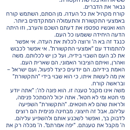
נבאר את הדברים.
קורח מקהיל את כל העדה. מן הסתם, השתמש קורח
באמצעי התקשורת והתעמולה המתקדמים ביותר.
הוא ואנשיו טפטפו את דעתם השכם והערב, וזו היתה
הדעה היחידה ששמעו כל העם.
כנגד זה בא ה' ורוצה לכלות את העדה. אי אפשר
להתמודד עם "אמצעי התקשורת". אי אפשר לכבוש
את לב העם השבוי בידיה, ועל כן יש לכלותם. משה
ואהרן, ואיתם הציבור האמוני, הם שארית העם.
האמת בידיהם. הם יודעים כיצד לפעול, ועם ישראל –
אין מה לעשות איתו, כי הוא שבוי בידי "התקשורת"
ובראשה קורח.
משה אינו מקבל טענה זו. הוא פונה לה': "אתה יודע
מי חטא ומי לא חטא". אתה יכול להסתכל פנימה,
ולראות שהם לא חוטאים. "התקשורת" השפיעה
עליהם, אבל זה חיצוני. מבחינה פנימית הם רוצים
לדבוק בך, ואפשר לשכנע אותם ולהשפיע עליהם.
ה' מקבל את טענתם. "יפה אמרתם". ה' מכלה רק את