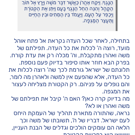
הַנָּגֶף. וַיִּקַּח אַהֲרֹן כַּאֲשֶׁר דִּבֶּר משֶׁה וַיָּרָץ אֶל תּוֹךְ
הַקָּהָל וְהִנֵּה הֵחֵל הַנֶּגֶף בָּעָם וַיִּתֵּן אֶת הַקְּטֹרֶת
וַיְכַפֵּר עַל הָעָם. וַיַּעֲמֹד בֵּין הַמֵּתִים וּבֵין הַחַיִּים
וַתֵּעָצַר הַמַּגֵּפָה.
בתחילה, לאחר שכל העדה נקראת אל פתח אוהל
מועד, רוצה ה' לכלות את כל העדה. תפילתם של
משה ואהרן מתקבלת, וה' מכלה רק את עדת קורח.
בפרק הבא חוזר אותו סיפור בדיוק פעם נוספת.
תלונתם של ישראל גורמת לכך שה' רוצה לכלות את
כל העדה, אלא שהפעם אין למשה ולאהרן מה לומר,
והם נופלים על פניהם. רק הקטורת מצליחה לעצור
את המגפה.
מה בדיוק קרה כאן? האם ה' קיבל את תפילתם של
משה ואהרן או לא?
נראה, שהתורה מתארת תהליך של העמקת היחס
לעם ישראל. דבריו של ה', תשובתו של משה וכך
הלאה הם עומקים הולכים וגדלים של הבנת העניין,
ששיאו הוא בפרשת הקטורת.