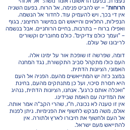
נעצרת. בפעם הראשונה אומר משה: "אל אלוהי
הרוחות
" – יש להביט פנימה, אל הרוח. בפעם השניה
אין די בכך, ויש להעמיק עוד. לחדור אל הנשמה.
הנפילות, החלאים והייאוש הם במישור החיצוני, בגוף
ואפילו ברוח – בתרבות, בחיים הרוחניים. אבל בנשמה
– "ועמך כולם צדיקים". כולם מחוברים וקשורים
לריבונו של עולם.
דומה, שפרשה זו שופכת אור על ימינו אלה.
העם כולו מתקהל סביב התקשורת, נגד המחנה
האמוני, הציונות הדתית.
במצב כזה יש המתייאשים מהעם. הפניה אל העם
היא חסרת סיכוי, ועל כן מתנתקים מהעם, בחינת
"ואכלה אותם כרגע". אנחנו, הציונות הדתית, ננהיג
את המדינה עם האמת שבידינו.
אין זו טענה לא נכונה, ח"ו, שהרי הקב"ה אמר אותה.
אולם, משה מבקש לחשוף את הפנימיות. ניתן לפנות
אל העם ולחשוף את חיבורו לארץ ולתורה. אין
להתייאש מעם ישראל.