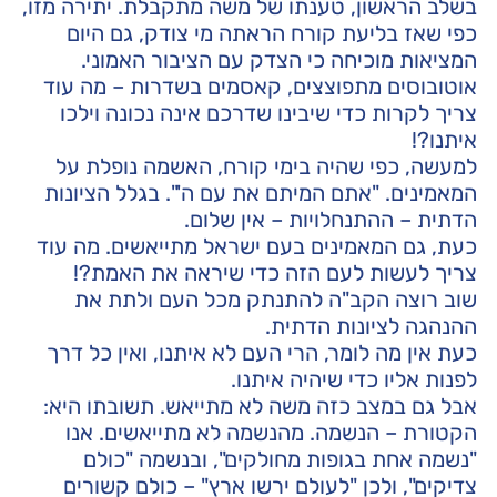
בשלב הראשון, טענתו של משה מתקבלת. יתירה מזו,
כפי שאז בליעת קורח הראתה מי צודק, גם היום
המציאות מוכיחה כי הצדק עם הציבור האמוני.
אוטובוסים מתפוצצים, קאסמים בשדרות – מה עוד
צריך לקרות כדי שיבינו שדרכם אינה נכונה וילכו
איתנו?!
למעשה, כפי שהיה בימי קורח, האשמה נופלת על
המאמינים. "אתם המיתם את עם ה'". בגלל הציונות
הדתית – ההתנחלויות – אין שלום.
כעת, גם המאמינים בעם ישראל מתייאשים. מה עוד
צריך לעשות לעם הזה כדי שיראה את האמת?!
שוב רוצה הקב"ה להתנתק מכל העם ולתת את
ההנהגה לציונות הדתית.
כעת אין מה לומר, הרי העם לא איתנו, ואין כל דרך
לפנות אליו כדי שיהיה איתנו.
אבל גם במצב כזה משה לא מתייאש. תשובתו היא:
הקטורת – הנשמה. מהנשמה לא מתייאשים. אנו
"נשמה אחת בגופות מחולקים", ובנשמה "כולם
צדיקים", ולכן "לעולם ירשו ארץ" – כולם קשורים