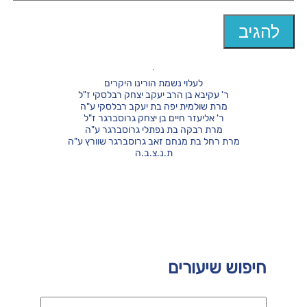
לעלוי נשמת הורינו היקרים
ר' עקיבא בן הרב יעקב יצחק רבלסקי ז"ל
מרת שולמית יפה בת יעקב רבלסקי ע"ה
ר' אליעזר חיים בן יצחק גרוסברגר ז"ל
מרת רבקה בת נפתלי גרוסברגר ע"ה
מרת רחל בת מנחם זאב גרוסברגר שוורץ ע"ה
ת.נ.צ.ב.ה
חיפוש שיעורים