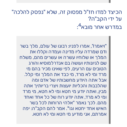
הכיצד למדו חז"ל מפסוק זה, שלא "נפסק להלכה"
על ידי הקב"ה?
4
במדרש אחר מובא
:
"ויאמרו", אמרו לפניו: רבונו של עולם, מלך בשר
ודם שמרדה עליו מדינה ועמדה וקללו את
המלך או שלוחיו עשרה או עשרים מהם, משלח
שם לגיונותיו ועושה בם אנדרלמוסיא והורג
הטובים עם הרעים, לפי שאינו מכיר בהם מי
מרד ומי לא מרד, מי כבד את המלך ומי קלל.
אבל אתה היודע מחשבותיו של אדם ומה
שהלבבות והכליות יועצות ויצרי בריותיך אתה
מבין, ואתה יודע מי חטא ומי לא חטא, מי מרד
ומי לא מרד, אתה יודע רוח של כל אחד ואחד
מהם. לכך נאמר "אלהי הרוחות לכל בשר
האיש אחד יחטא וגו'". אמר להם הקב"ה: יפה
אמרתם, אני מודיע מי חטא ומי לא חטא.