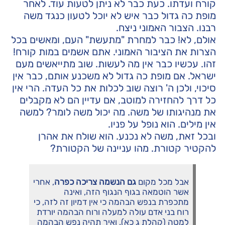
קורח ועדתו. כעת כבר לא ניתן לטעות עוד. לאחר
מופת כה גדול כבר איש לא יוכל לטעון כנגד משה
רבנו. הצבור האמוני ניצח.
אולם, לא! כבר למחרת "מתעשת" העם, ומאשים בכל
הצרות את הציבור האמוני. אתם אשמים במות קורח!
זהו. עכשיו כבר אין מה לעשות. שוב מתייאשים מעם
ישראל. אם מופת כה גדול לא משכנע אותם, כבר אין
סיכוי, ולכן ה' רוצה שוב לכלות את כל העדה. הרי אין
כל דרך להחזירה למוטב, אם עדיין הם לא מקבלים
את מנהיגותו של משה. מה יכול משה לומר? למשה
אין מילים. הוא נופל על פניו.
ובכל זאת, משה לא נכנע. הוא שולח את אהרן
להקטיר קטורת. מהו עניינה של הקטורת?
אבל מכל מקום
גם הנשמה צריכה כפרה
, אחרי
אשר הוטמאה בגוף הנגוף הזה, ואינה
מתכפרת בנפש הבהמה כי אין דמיון זה לזה, כי
רוח בני אדם עולה למעלה ורוח הבהמה יורדת
למטה (קהלת ג כא), ואיך תהיה נפש הבהמה