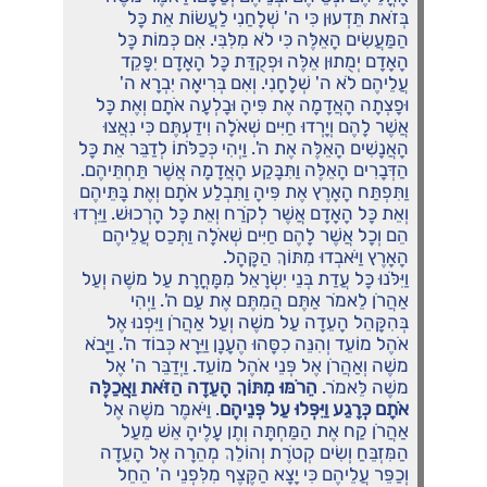
בְּזֹאת תֵּדְעוּן כִּי ה' שְׁלָחַנִי לַעֲשׂוֹת אֵת כָּל
הַמַּעֲשִׂים הָאֵלֶּה כִּי לֹא מִלִּבִּי. אִם כְּמוֹת כָּל
הָאָדָם יְמֻתוּן אֵלֶּה וּפְקֻדַּת כָּל הָאָדָם יִפָּקֵד
עֲלֵיהֶם לֹא ה' שְׁלָחָנִי. וְאִם בְּרִיאָה יִבְרָא ה'
וּפָצְתָה הָאֲדָמָה אֶת פִּיהָ וּבָלְעָה אֹתָם וְאֶת כָּל
אֲשֶׁר לָהֶם וְיָרְדוּ חַיִּים שְׁאֹלָה וִידַעְתֶּם כִּי נִאֲצוּ
הָאֲנָשִׁים הָאֵלֶּה אֶת ה'. וַיְהִי כְּכַלֹּתוֹ לְדַבֵּר אֵת כָּל
הַדְּבָרִים הָאֵלֶּה וַתִּבָּקַע הָאֲדָמָה אֲשֶׁר תַּחְתֵּיהֶם.
וַתִּפְתַּח הָאָרֶץ אֶת פִּיהָ וַתִּבְלַע אֹתָם וְאֶת בָּתֵּיהֶם
וְאֵת כָּל הָאָדָם אֲשֶׁר לְקֹרַח וְאֵת כָּל הָרְכוּשׁ. וַיֵּרְדוּ
הֵם וְכָל אֲשֶׁר לָהֶם חַיִּים שְׁאֹלָה וַתְּכַס עֲלֵיהֶם
הָאָרֶץ וַיֹּאבְדוּ מִתּוֹךְ הַקָּהָל.
וַיִּלֹּנוּ כָּל עֲדַת בְּנֵי יִשְׂרָאֵל מִמָּחֳרָת עַל משֶׁה וְעַל
אַהֲרֹן לֵאמֹר אַתֶּם הֲמִתֶּם אֶת עַם ה'. וַיְהִי
בְּהִקָּהֵל הָעֵדָה עַל משֶׁה וְעַל אַהֲרֹן וַיִּפְנוּ אֶל
אֹהֶל מוֹעֵד וְהִנֵּה כִסָּהוּ הֶעָנָן וַיֵּרָא כְּבוֹד ה'. וַיָּבֹא
משֶׁה וְאַהֲרֹן אֶל פְּנֵי אֹהֶל מוֹעֵד. וַיְדַבֵּר ה' אֶל
משֶׁה לֵּאמֹר.
הֵרֹמּוּ מִתּוֹךְ הָעֵדָה הַזֹּאת וַאֲכַלֶּה
אֹתָם כְּרָגַע וַיִּפְּלוּ עַל פְּנֵיהֶם
. וַיֹּאמֶר משֶׁה אֶל
אַהֲרֹן קַח אֶת הַמַּחְתָּה וְתֶן עָלֶיהָ אֵשׁ מֵעַל
הַמִּזְבֵּחַ וְשִׂים קְטֹרֶת וְהוֹלֵךְ מְהֵרָה אֶל הָעֵדָה
וְכַפֵּר עֲלֵיהֶם כִּי יָצָא הַקֶּצֶף מִלִּפְנֵי ה' הֵחֵל