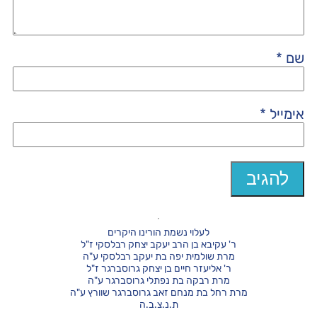
שם
*
אימייל
*
לעלוי נשמת הורינו היקרים
ר' עקיבא בן הרב יעקב יצחק רבלסקי ז"ל
מרת שולמית יפה בת יעקב רבלסקי ע"ה
ר' אליעזר חיים בן יצחק גרוסברגר ז"ל
מרת רבקה בת נפתלי גרוסברגר ע"ה
מרת רחל בת מנחם זאב גרוסברגר שוורץ ע"ה
ת.נ.צ.ב.ה