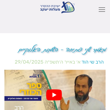
מאמר שני פתיחה – השמות האלוקיים
הרב שי הוד
א׳ באייר ה׳תשפ״ה
29/04/2025