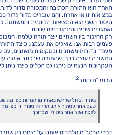
שתי תורות אינן רק שני ספרים שונים, שתי תורות
האחד הוא התורה הכתובה והמסורה מדור לדור. כל
במציאות זו או אחרת, והם עוברים מדור לדור כמ
היסוד השני הוא המציאות הדינמית והמשתנה. לכל
ואתגרים שונים והתמודדויות שונות.
רק החיבור בין השתיים יוצר תורה שלמה, המבוס
פעמים רבות אנו שואלים את עצמנו, כיצד התור
מעמד בדורות משתנים ובמקומות משתנים, עם כל
התשובה נעוצה בכך, שהתורה שבכתב איננה עומ
העקרונות הנצחיים ניתנו גם הכלים כיצד ניתן ל
2
הרמב"ם כותב
:
בית דין גדול שדרשו באחת מן המדות כפי מה שנרא
טעם אחר לסתור אותו, הרי זה סותר ודן כפי מה 
ללכת אלא אחר בית דין שבדורך.
דברי הרמב"ם מלמדים אותנו על היחס בין שתי ה