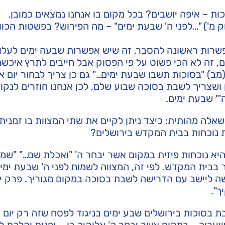
ת – איפה יושבים? בכל מקום בו אנחנו נמצאים כמובן.
מ') "…לפני ה' שבעת ימים" – מה הפירוש? בפשטות הכוו
פשרות ראשונה להסבר, זה שיש אפשרות שבעה ימים לעלו
, זה לא הכי פשוט על פי הפסוק אבל חייבים לתרץ איכשה
מב) "בסוכות תשבו שבעת ימים…" גם כן צריך לבחור יום א
ן ושצריך לשבת בסוכה שבוע שלם, לכן אנחנו חוזרים לנקו
'" שבעת ימים.
אלה מהותית: כיצד ניתן לקיים את שתי המצוות בו זמנית
 נוכחות בבית המקדש בירושלים?
יא נוכחות פיזית במקום אשר יבחר ה' "ואכלת שם…" "שמה
 בבית המקדש. לפי זה, המצווה לשמוח לפני ה' שבעת ימי
ה ליישב עם הדרישה לשבת בסוכה במקום מגוריך. פרק י
ך".
ת בסוכות בירושלים שבע ימים בניגוד לפסח שזה רק יום 
עריך…. במקום אשר יבחר ה' אלוקיך בו… ופנית והלכת ל