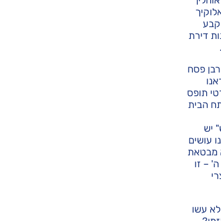
לוקיך
 קבע
ות דירת
רבן פסח
אנו
טי תופס
תח הבית
" יש
ו עושים
א מבטאת
' – זו
רי
לא עשו
זמן?