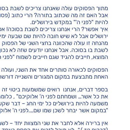
מתוך הפסוקים עולה שאנחנו צריכים לשבת בסוכו
אבל האם זה מה שכתוב בתורה? הרי כתוב (פסוק 
להיות "לפני ה'" במקדש בירושלים.
איך אפשר? הרי אנחנו צריכים לשבת בסוכה! א
ירושלים אבל לא שיש חובה להיות שם שבעה ימים
מהנחה זו עולה שהכוונה בחצי השני של הפסוק (
לשבת בו בסוכה. אבל אנחנו יודעים שזה לא נכו
המוצא, חייבים להגיד שגם חייבים לשמוח "לפני ה
הפסוקים לכאורה סותרים אחד את השני, ועולה ש
האחת מתבצעת במקום המגורים והשנייה דורשת
בספר דברים, אנחנו רואים שמשמעות ביטוי זה ה
את כל אשר… ושמחתם לפני ה' אלוקיכם" , כלומר
משמעה להיות בירושלים כל ימי החג – דבר שקש
"במקום אשר יבחר לשכן שמו שם….לפני ה' אלוקי
אין ברירה אלא לחבר את שני המצוות יחד – לשב
(דברים טז ) "…לא תוכל לזבוח את הפסח באחד ש