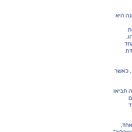
נה היא
ת
ו.
חד
דת
, כאשר
 תביאו
ם
ד
אחד,
אוהליך"