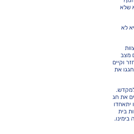
א שלא
א לא
וות
ם מצב
ר וקיים
חגגו את
למקדש.
ם את חג
 יתאחדו
ת בית
בימינו.