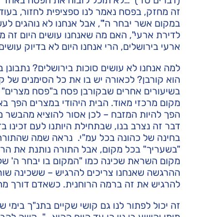
זה מחזק, בפסח נאמר לנו ספציפית לחזור, בעוד
במקום אשר יבחר ה'", אבל אנחנו לא נוהגים ל
לדירת ארעי", האם מה שאנחנו עושים היום זה מה
ארעי בירושלים, הרי אנחנו היום לא בדיוק עושים
למה אנחנו לא עושים סוכות בירושלים? נתבונן 
הוא קורבן? לכאורה יש בו את כל הסימנים של קו
בשיעורים אחרים שבקורבן פסח ב"פסח מצרים" ה
מקום מרכזי מאוד. הבית היהודי במצרים הפך בא
הפך להיות המזבח – לכן אסור להוציא מהבשר 
דבר זה נצרב בנו, שבתחילת היותנו לעם זכינו בד
בחינה של כהונה בכל עמ"י. נראה שמה שהתורה א
"בשעריך" בכל מקום, אבל התורה נותנת את הר
מקום השראת שכינה כמו "המקום בו יבחר ה' שלכן
ההרגשה שאנחנו צריכים להרגיש – ששכינה שורה
להרגיש את זה ברמה הרוחנית. כשאדם דורך מחוץ
זה יכול לפתור לנו גם קושי שקיים בתנ"ך בימי ש
מימי יהושע בן נון כן עד היום ההוא….". קשה להב