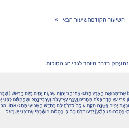
השיעור הקודם
השיעור הבא
»
תעסק בדבר מיוחד לגבי חג הסוכות.
ם֙ אֶת־תְּבוּאַ֣ת הָאָ֔רֶץ תָּחֹ֥גּוּ אֶת־חַג־יְהֹוָ֖ה שִׁבְעַ֣ת יָמִ֑ים בַּיּ֤וֹם הָֽרִאשׁוֹן֙ שַׁבָּת֔ו
֗וֹן פְּרִ֨י עֵ֤ץ הָדָר֙ כַּפֹּ֣ת תְּמָרִ֔ים וַֽעֲנַ֥ף עֵֽץ־עָבֹ֖ת וְעַרְבֵי־נָ֑חַל וּשְׂמַחְתֶּ֗ם לִפְנֵ֛י יְה
ְעַ֥ת יָמִ֖ים בַּשָּׁנָ֑ה חֻקַּ֤ת עוֹלָם֙ לְדֹרֹ֣תֵיכֶ֔ם בַּחֹ֥דֶשׁ הַשְּׁבִיעִ֖י תָּחֹ֥גּוּ אֹתֽוֹ: מב
֖וּ בַּסֻּכֹּֽת:מג לְמַ֘עַן֘ יֵֽדְע֣וּ דֹרֹֽתֵיכֶם֒ כִּ֣י בַסֻּכּ֗וֹת הוֹשַׁ֨בְתִּי֙ אֶת־בְּנֵ֣י יִשְׂרָאֵ֔ל