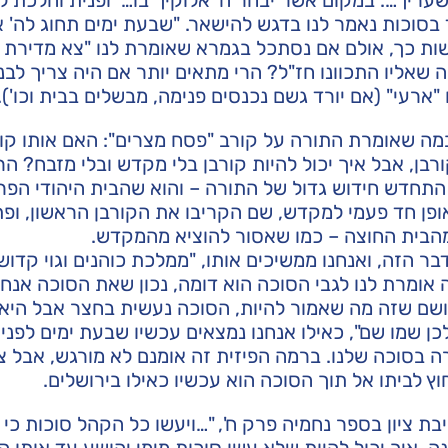
 בסוכות נאמר לנו בדגש להישאר. "שבעת ימים תחוג לה' א
עשות כך, אולם אם נסתכל בגמרא שאומרת לנו "צא מדירת
 שאליו התכוונו חז"ל? הרי מתאים יותר אם היה צריך לבנ
 "ארעי" (אם יורד גשם נכנסים פנימה, מבשלים בבית וכו').
במה שאומרת התורה על קורב "פסח מצרים": האם אותו קו
רבן, אבל איך יכול להיות קורבן בלי מקדש ובלי מזבח? הר
תחדש חידוש גדול של התורה – והוא שהבית היהודי הפר
ופן חד פעמי למקדש, שם הקריבו את הקורבן הראשון, ופ
מהבית החוצה – כמו שאסור להוציא מהמקדש.
בר הזה, ואנחנו ממשיכים אותו, "ממלכת כוהנים וגוי קדוש
ומרת לנו לגבי הסוכה הוא דומה, נכון שאת הסוכה אנחנ
ושם שזה מה שאמור להיות, הסוכה נעשית בחצר אבל הי
 שמו שם", כאילו אנחנו נמצאים עכשיו שבעת ימים לפני ה
 בסוכה שלנו. ברמה הפיזית זה אומנם לא מורגש, אבל צ
 לביתו אל תוך הסוכה הוא עכשיו כאילו בירושלים.
יבת ציון בספר נחמיה פרק ח', "…ויעשו כל הקהל סוכות כי 
נה, איך יכול להיות שלא עשו סוכות מימי יהושע עד אותו ה