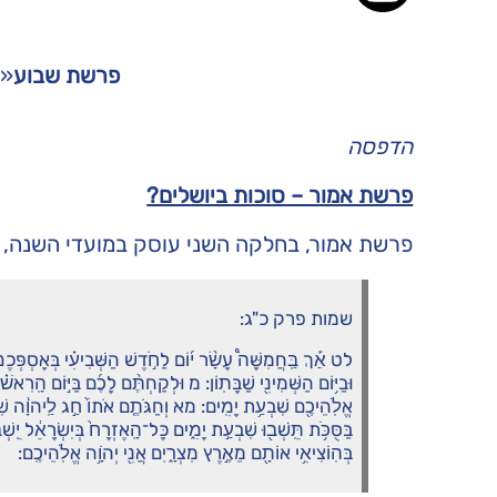
פרשת שבוע
«
הדפסה
פרשת אמור – סוכות ביושלים?
פרשת אמור, בחלקה השני עוסק במועדי השנה, נ
שמות פרק כ"ג:
לט אַ֡ךְ בַּֽחֲמִשָּׁה֩ עָשָׂ֨ר י֜וֹם לַחֹ֣דֶשׁ הַשְּׁבִיעִ֗י בְּאָסְפְּכֶ
וּבַיּ֥וֹם הַשְּׁמִינִ֖י שַׁבָּתֽוֹן: מ וּלְקַחְתֶּ֨ם לָכֶ֜ם בַּיּ֣וֹם הָֽרִאשׁ
אֱלֹֽהֵיכֶ֖ם שִׁבְעַ֥ת יָמִֽים: מא וְחַגֹּתֶ֤ם אֹתוֹ֙ חַ֣ג לַֽיהֹוָ֔ה שִׁב
בַּסֻּכֹּ֥ת תֵּֽשְׁב֖וּ שִׁבְעַ֣ת יָמִ֑ים כָּל־הָֽאֶזְרָח֙ בְּיִשְׂרָאֵ֔ל יֵֽשְׁב
בְּהֽוֹצִיאִ֥י אוֹתָ֖ם מֵאֶ֣רֶץ מִצְרָ֑יִם אֲנִ֖י יְהֹוָ֥ה אֱלֹֽהֵיכֶֽם: