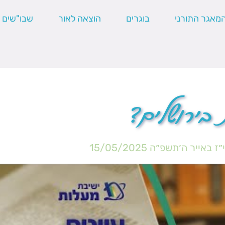
מאגר התורני
בוגרים
הוצאה לאור
שבו"שים
בירושלים?
״ז באייר ה׳תשפ״ה
15/05/2025