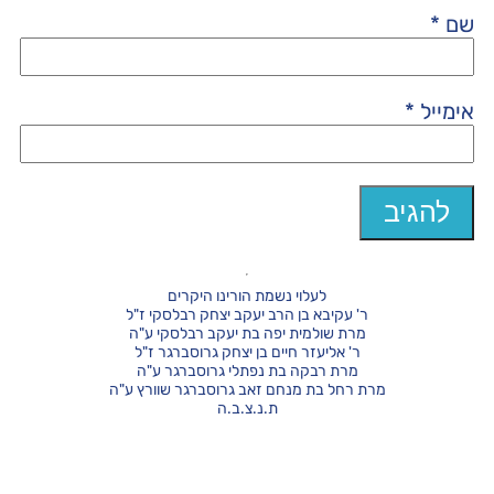
שם
*
אימייל
*
לעלוי נשמת הורינו היקרים
ר' עקיבא בן הרב יעקב יצחק רבלסקי ז"ל
מרת שולמית יפה בת יעקב רבלסקי ע"ה
ר' אליעזר חיים בן יצחק גרוסברגר ז"ל
מרת רבקה בת נפתלי גרוסברגר ע"ה
מרת רחל בת מנחם זאב גרוסברגר שוורץ ע"ה
ת.נ.צ.ב.ה