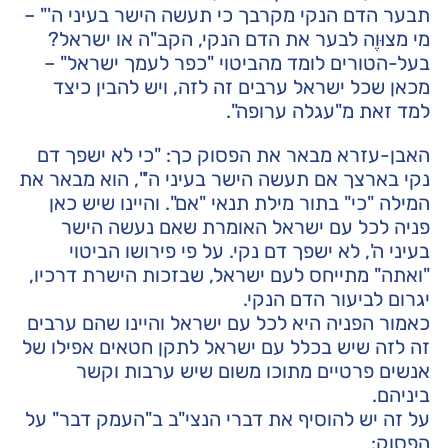
תבער הדם הנקי מקרבך כי תעשה הישר בעיני ה'" –
מי מצוּוֶה לבער את הדם הנקי, הקב"ה או ישראל?
בעל-הטורים לומד מהביטוי "כפר לעמך ישראל" –
מכאן שכל ישראל ערבים זה לזה, ויש להבין כיצד
למד זאת מ"עגלה ערופה".
האבן-עזרא מבאר את הפסוק כך: "כי לא ישפך דם
נקי בארצך אם תעשה הישר בעיני ה'", הוא מבאר את
המילה "כי" בתור מילת תנאי "אם". והיינו שיש כאן
פניה לכל עם ישראל האומרת שאם נעשה הישר
בעיני ה', לא ישפך דם נקי. על פי פירושו הביטוי
"ואתה" מתייחס לעם ישראל, שבזכות הישרת דרכיו,
יגרום לביעור הדם הנקי.
כאמור הפניה היא לכל עם ישראל והיינו שהם ערבים
זה לזה שיש בכלל עם ישראל לתקן חטאים אפילו של
אנשים פרטיים מתוכו משום שיש ערבות וקשר
ביניהם.
על זה יש להוסיף את דברי הנצי"ב ב"העמק דבר" על
הפסוק: