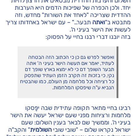
השלום והערבות ההדדית מבטאים את הרצון לחיות
יחד. ולכן הכפרה של שפיכות הדמים היא הערבות
ההדדית שצריכה "לאחד את השורות" מחדש, וזה
מתבטא ב"
ואתה
תבער…" – עם ישראל באחדותו צריך
לעשות את הישר בעיני ה'.
בזה יובנו דברי רבנו בחיי על הפסוק:
ואפשר לפרש גם כן כי הכתוב הזה הבטחה
לעתיד, יאמר אם תעשה הישר בעיני ה' אתה
תבער השופך דם כי לא ימצא בארץ שופך דם
נקי, כי בזכות זה תקרב הזמן העתיד שתפסק
כל רציחה וכל מלחמה מן העולם, כמו שהבטיח
הנביא ע"ה שיפסקו המלחמות.
רבינו בחיי מתאר תקופה עתידית שבה יפָּסקו
מלחמות ורציחות מפני שעם ישראל יעשה את הישר
בעיני ה'. וממשיך שם לבאר בענין השלום: שעם
ישראל נקראו שלום – "שובי שובי
השולמית
" והקב"ה