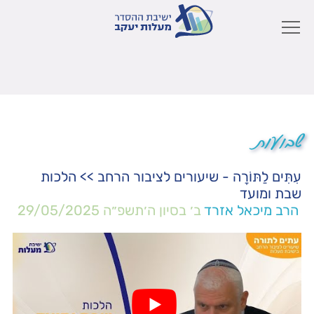
שבועות
עִתִּים לַתּוֹרָה - שיעורים לציבור הרחב
>>
הלכות
שבת ומועד
הרב מיכאל אזרד
ב׳ בסיון ה׳תשפ״ה
29/05/2025