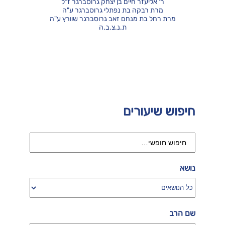
ר' אליעזר חיים בן יצחק גרוסברגר ז"ל
מרת רבקה בת נפתלי גרוסברגר ע"ה
מרת רחל בת מנחם זאב גרוסברגר שוורץ ע"ה
ת.נ.צ.ב.ה
חיפוש שיעורים
נושא
שם הרב