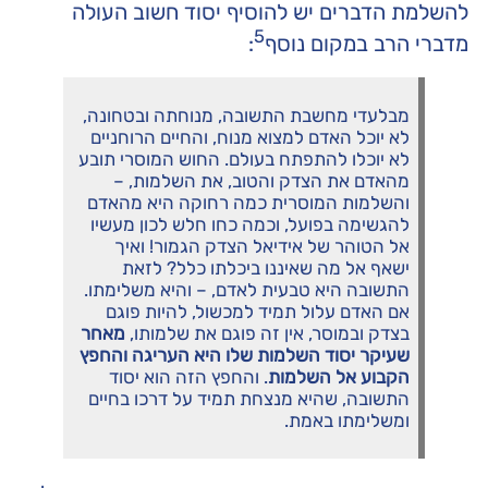
להשלמת הדברים יש להוסיף יסוד חשוב העולה
5
מדברי הרב במקום נוסף
:
מבלעדי מחשבת התשובה, מנוחתה ובטחונה,
לא יוכל האדם למצוא מנוח, והחיים הרוחניים
לא יוכלו להתפתח בעולם. החוש המוסרי תובע
מהאדם את הצדק והטוב, את השלמות, –
והשלמות המוסרית כמה רחוקה היא מהאדם
להגשימה בפועל, וכמה כחו חלש לכון מעשיו
אל הטוהר של אידיאל הצדק הגמור! ואיך
ישאף אל מה שאיננו ביכלתו כלל? לזאת
התשובה היא טבעית לאדם, – והיא משלימתו.
אם האדם עלול תמיד למכשול, להיות פוגם
בצדק ובמוסר, אין זה פוגם את שלמותו,
מאחר
שעיקר יסוד השלמות שלו היא העריגה והחפץ
הקבוע אל השלמות
. והחפץ הזה הוא יסוד
התשובה, שהיא מנצחת תמיד על דרכו בחיים
ומשלימתו באמת.