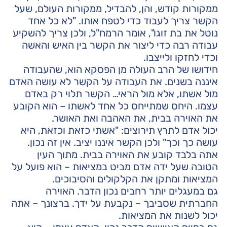
ממקורות קודש, והן, להבדיל, ממקורות העולם, שעל
הקשר צריך לעבוד כדי לטפח אותו. "לא כל אחד
נוטל את בת זוגו", אומר הרמח"ל, ולכן צריך להשקיע
עבודה רבה כדי ליצור את הקשר בין האיש והאשה
וכדי לחזקו ולייצבו.
חידושו של הרב העולה מן הפסקא הוא, שהעבודה
איננה בשנים. את העבודה על הקשר לא עושה האדם
מול אשתו, אלא מול הראי… הקשר תלוי רק באדם
עצמו. היחס שמתייחס כל אחד לאשתו – הוא הקובע
את האוירה בבית, את האהבה ואת האושר.
יכול אדם לתרץ תירוצים: "אשתי כזאת וכזאת, היא
עושה כך וכך" ולכן הקשר איננו יציב. אין זה נכון.
אתה בלבד קובע את האוירה בבית. מתוך העין
הטובה שעל ידה אדם מביט במציאות – הוא פועל על
המציאות ומתקן את הקלקולים והסיבוכים.
גם במעגלים יותר רחבים נכון הדבר. האוירה
החברתית שסביבך – נקבעת על ידך. ברצונך – אתה
יכול לשנות את המציאות.