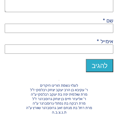
שם
*
אימייל
*
לעלוי נשמת הורינו היקרים
ר' עקיבא בן הרב יעקב יצחק רבלסקי ז"ל
מרת שולמית יפה בת יעקב רבלסקי ע"ה
ר' אליעזר חיים בן יצחק גרוסברגר ז"ל
מרת רבקה בת נפתלי גרוסברגר ע"ה
מרת רחל בת מנחם זאב גרוסברגר שוורץ ע"ה
ת.נ.צ.ב.ה