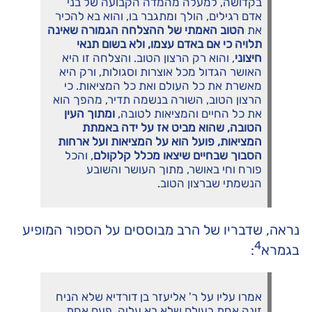
בקדושה, למעלה מהמדה הקבועה של בני
אדם רגילים, הולך ומתגבר בו, והוא בא להכיר
את
הטוב האמתי של ההצלחה הגמורה שאינה
תלויה כי אם באדם עצמו, ולא בשום תנאי
חיצוני
, והוא רק הרצון הטוב. והצלחה זו היא
האושר הגדול מכל אוצרות וסגולות, ורק היא
מאשרת את כל העולם ואת כל המציאות. כי
הרצון הטוב, השורה בנשמה תדיר, מהפך הוא
את כל החיים והמציאות לטובה,
ומתוך העין
הטובה, שהוא מביט אז על ידה באמתת
המציאות, פועל הוא על המציאות ועל ארחות
הסבוך שבחיים שיצאו מכלל קלקולם
, והכל
פורח וחי באושר, מתוך העושר והשובע
הנשמתי שברצון הטוב.
נראה, שדבריו של הרב מבוססים על הספור המופיע
4
בגמרא
:
אמרו עליו על ר' אליעזר בן דורדיא שלא הניח
זונה אחת בעולם שלא בא עליה. פעם אחת