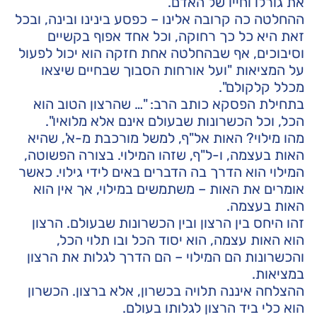
את גורלו וחייו של האדם.
ההחלטה כה קרובה אלינו – כפסע בינינו ובינה, ובכל
זאת היא כל כך רחוקה, וכל אחד אפוף בקשיים
וסיבוכים, אף שבהחלטה אחת חזקה הוא יכול לפעול
על המציאות "ועל אורחות הסבוך שבחיים שיצאו
מכלל קלקולם".
בתחילת הפסקא כותב הרב: "… שהרצון הטוב הוא
הכל, וכל הכשרונות שבעולם אינם אלא מלואיו".
מהו מילוי? האות אל"ף, למשל מורכבת מ-א', שהיא
האות בעצמה, ו-ל"ף, שזהו המילוי. בצורה הפשוטה,
המילוי הוא הדרך בה הדברים באים לידי גילוי. כאשר
אומרים את האות – משתמשים במילוי, אך אין הוא
האות בעצמה.
זהו היחס בין הרצון ובין הכשרונות שבעולם. הרצון
הוא האות עצמה, הוא יסוד הכל ובו תלוי הכל,
והכשרונות הם המילוי – הם הדרך לגלות את הרצון
במציאות.
ההצלחה איננה תלויה בכשרון, אלא ברצון. הכשרון
הוא כלי ביד הרצון לגלותו בעולם.