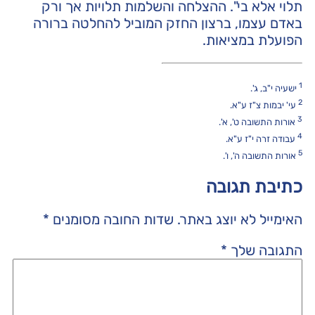
תלוי אלא בי". ההצלחה והשלמות תלויות אך ורק
באדם עצמו, ברצון החזק המוביל להחלטה ברורה
הפועלת במציאות.
1
ישעיה י"ב, ג'.
2
עי' יבמות צ"ז ע"א.
3
אורות התשובה ט', א'.
4
עבודה זרה י"ז ע"א.
5
אורות התשובה ה', ו'.
כתיבת תגובה
האימייל לא יוצג באתר.
שדות החובה מסומנים
*
התגובה שלך
*