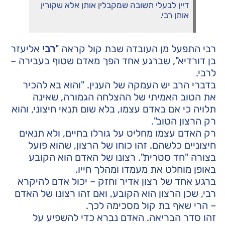
דיין לבעלי תשובה שמקבלין אותן אלא שקורין
אותן רבי.
רבי התפעל מן העובדה שבת קול קראה "
רבי
אליעזר
בן דורדיא", שברגע אחד הפך מאדם שטוף בעבירה –
לרבי.
בדברי הרב יש העמקה של הענין. "והוא בא להכיר
את הטוב האמיתי של ההצלחה הגמורה, שאינה
תלויה כי אם באדם עצמו, בלא שום תנאי חיצוני, והוא
רק הרצון הטוב".
רק האדם עצמו מחליט על גורלו בחיים, ולא תנאים
חיצוניים כלשהם. זהו כוחו של הרצון, שהוא פועל
בצורה "חד סטרית". רצונו של האדם הוא הקובע
באופן מוחלט את מעמדו ומהלך חייו.
ברגע אחד של רצון אדיר וחזק – יכול אדם להיקרא
רבי, שכן הרצון הוא הקובע, ואם זהו רצונו של האדם
– הרי שאף בת קול מסכימה לכך.
זהו סדר הבריאה. האדם נברא כדי להשפיע על