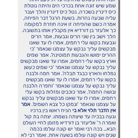
שמע שיש זונה אחת בכרכי הים והיתה נוטלת
כיס דינרין בשכרה, נטל כיס דינרין והלך ועבר
עליה שבעה נהרות. בשעת הרגל דבר הפיחה,
אמרה כשם שהפיחה זו אינה חוזרת למקומה
כך אלעזר בן דורדיא אין מקבלין אותו בתשובה.
הלך וישב בין שני הרים וגבעות, אמר הרים
וגבעות בקשו עלי רחמים, אמרו לו עד שאנו
מבקשים עליך נבקש על עצמנו שנאמר 'כי
ההרים ימושו והגבעות תמוטינה'. אמר שמים
וארץ בקשו עלי רחמים, אמרו עד שאנו מבקשים
עליך נבקש על עצמנו שנאמר 'כי שמים כעשן
נמלחו והארץ כבגד תבלה'. אמר חמה ולבנה
בקשו עלי רחמים, אמרו לו עד שאנו מבקשים
עליך נבקש על עצמנו שנאמר 'וחפרה הלבנה
ובושה החמה'. אמר כוכבים ומזלות בקשו עלי
רחמים, אמרו לו עד שאנו מבקשים עליך נבקש
על עצמנו שנאמר 'ונמקו כל צבא השמים'.
אמר
אין הדבר תלוי אלא בי
הניח ראשו בין ברכיו
וגעה בבכיה עד שיצתה נשמתו. יצתה בת קול
ואמרה ר' אליעזר בן דורדיא מזומן לחיי העולם
הבא… בכה רבי ואמר יש קונה עולמו בכמה
שנים ויש קונה עולמו בשעה אחת. ואמר רבי לא