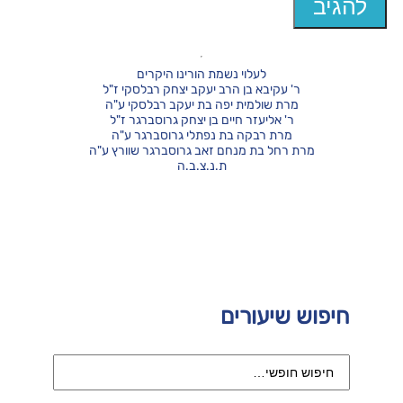
לעלוי נשמת הורינו היקרים
ר' עקיבא בן הרב יעקב יצחק רבלסקי ז"ל
מרת שולמית יפה בת יעקב רבלסקי ע"ה
ר' אליעזר חיים בן יצחק גרוסברגר ז"ל
מרת רבקה בת נפתלי גרוסברגר ע"ה
מרת רחל בת מנחם זאב גרוסברגר שוורץ ע"ה
ת.נ.צ.ב.ה
חיפוש שיעורים