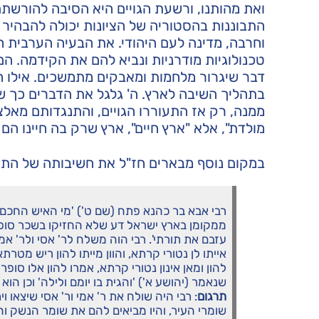
ואת מהותנו, ורשעת הגויים היא הסיבה להורשתם
התבוננות בהסטוריה של הציונות יכולה להבהיר א
וחרבה, מדינה לעם היהודי. את הבעיה הערבית ח
טכנולוגיות מודרניות ונביא להם את הקידמה. ה
דבר שיגרור מלחמות ומאבקים מתמשכים. אילו היו
בתהליך השיבה לארץ. ה' גלגל את הדברים כך ש
ממנה, רק אז התעוררו הגויים, והתנגדותם מאלצת
מולדת", אלא "ארץ חיים", ארץ שרק בה חיינו הם ח
במקום נוסף מבארים חז"ל את חשיבותה של התו
רבי אבא בר כהנא פתח (שם ט') 'מי האיש החכם וי
ממקומן בארץ ישראל דע שלא החזיקו בשכר סופר
עזבם את תורתי'. רבי הוה משלח לר' אסי ולר' אמי 
אייתו לן נטורי קרתא, והוון מייתו להון ריש מטרתא
להון ומאן אינון נטורי קרתא, אמרו להון אלו סו
שנאמר (יהושע א') 'והגית בו יומם ולילה' וכן הוא 
תרגום
: רבי היה שולח את ר' אמי ור' אסי שיצאו ו
שומרי העיר, והיו מביאים להם את שומר הנשק והפ