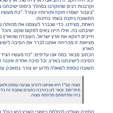
וקרבנות רבים שהוקרבו במהלך ביסוס ישיבתנו 
"בעבור ישמרו חוקיו ותורותיו ינצורו". "כח מעשיו 
התשובה ניתנת בשתי בחינות:
האחת, מצידנו. כדי שנברר לעצמנו את מהותה ש
ישיבתנו בה. אילו היינו באים למקום שקט, והכל
חייבים דווקא את ארץ ישראל. העובדה שהארץ ני
מציאות זו מכריחה אותנו לברר את הסיבה לישיב
הארץ.
הכתוב מבאר במה אנו עדיפים: "כח מעשיו הגיד לע
הסיבה לישיבתנו בארץ, וכל סיבה אחרת איננה 
תשובה נוספת לשאלה מדוע יש צורך במאבק על
מצוה קפ"ז היא שציוונו להרוג שבעה עממין ולאב
תחרימם', ובאר לנו בהרבה כתובים שסבת זה כדי
בזה ומלחמתם מלחמת מצוה.
הסיבה שעלינו להילחם ביושבי הארץ היא בגלל