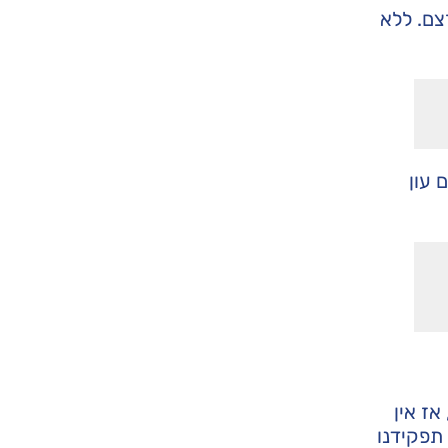
צם. ללא
 עון
אז אין
 תפקידנו