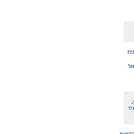
פת
אל
,
יד
לחמות,