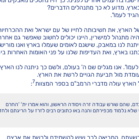
בארץ. מדוע לא כך מתנהלים הדברים?
הגיד לעמו".
ל הארץ, את חשיבותה לחייו של עם ישראל ואת ההכרחיות
 היה מתנהל למישרין, היינו יכולים לחשוב שאפשר גם אחר
תנת לנו במאבק, שישנם לאומים שעמלו בארץ ואנו מורישי
תנו בארץ, ואת העדיפות שלנו על פני האומות האחרות בי
מו". אנו מגלים שם ה' בעולם, ולשם כך ניתנה לנו הארץ. 
עומדת מול תביעת הגויים לרשת את הארץ.
7
 הארץ עולה מדברי הרמב"ם בספר המצוות
:
דם, שהם שורש עבודה זרה ויסודה הראשון, והוא אמרו ית' 'החרם
 שלא נלמוד מכפירתם והנה באו כתובים רבים לזרז על הריגתם ולחז
 רשעתם, המביאה לכך שיש להשמידם ולרשת את ארצם.