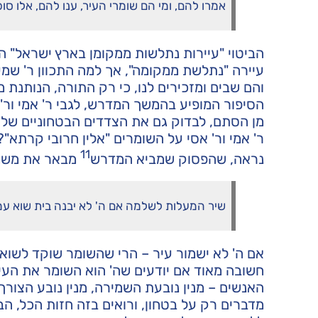
אמרו להם, ומי הם שומרי העיר, ענו להם, אלו סופר
הביטוי "עיירות נתלשות ממקומן בארץ ישראל" הוא 
עיירה "נתלשת ממקומה", אך למה התכוון ר' שמעו
והם שבים ומזכירים לנו, כי רק התורה, הנותנת 
הסיפור המופיע בהמשך המדרש, לגבי ר' אמי ור' א
מן הסתם, לבדוק גם את הצדדים הבטחוניים של 
ר' אמי ור' אסי על השומרים "אלין חרובי קרתא"?
11
נראה, שהפסוק שמביא המדרש
מבאר את משמע
שיר המעלות לשלמה אם ה' לא יבנה בית שוא עמלו
אם ה' לא ישמור עיר – הרי שהשומר שוקד לשוא
חשובה מאוד אם יודעים שה' הוא השומר את העי
האנשים – מנין נובעת השמירה, מנין נובע הצורך
מדברים רק על בטחון, ורואים בזה חזות הכל, ה