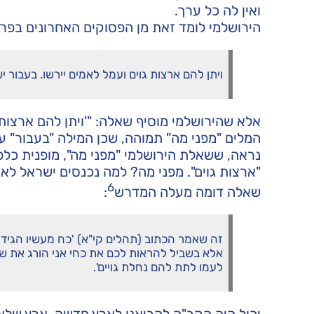
ואין לה כל ערך.
הירושלמי לומד זאת מן הפסוקים האחרונים בפר
ויתן להם ארצות גוים ועמל לאמים יירשו. בעבור יש
אלא שהירושלמי מוסיף שאלה: "'ויתן להם ארצות 
המלים "מפני מה" תמוהה, שכן המילה "בעבור" ע
נראה, ששאלת הירושלמי "מפני מה", מופנית כלפ
"ארצות גוים". מפני מה? למה נכנסים ישראל לאר
6
שאלה דומה מעלה המדרש
:
זה שאמר הכתוב (תהלים קי"א) 'כח מעשיו הגיד 
אלא בשביל להראות לכם את כחי אני הורג את שו
לעמו לתת להם נחלת גויים'.
יכול היה הקב"ה להביאנו לארץ חדשה, ארץ שלא 