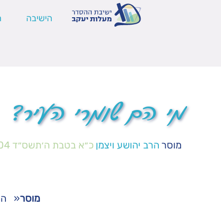
הישיבה
ה
מי הם שומרי העיר?
מוסר
הרב יהושע ויצמן
כ״א בטבת ה׳תשס״ד
04
מוסר
«
הש