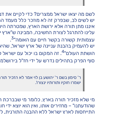
לשם מה יצאו ישראל ממצרים? כדי לקיים את דב
יש לשים לב, שבפרק זה לא מוזכר כלל מעמד הר
איננו מתן תורה אלא ירושת הארץ, שמטרתה היא
עלינו להתרגל לצורת החשיבה, המבינה ש"ארץ ישר
3
עצמותית קשורה בקשר חיים עם האומה"
.
יש להעמיק בהבנת עניינה של ארץ ישראל, שהיא
4
הושתת העולם"
. זה המקום בו יכול עם ישראל
סוף הפרק בתהילים נדרש על ידי חז"ל בירושלמי
ר' סימון בשם ר' יהושע בן לוי אמר לא הזכיר תורה
ישמרו חוקיו ותורותיו ינצורו'.
מי שלא מזכיר תורה בארץ, כלומר מי שבברכת הא
שהודעתנו" – מחזירים אותו, ואין הוא יוצא ידי 
התייחסות לארץ ישראל ללא ההבנה התורנית, ל