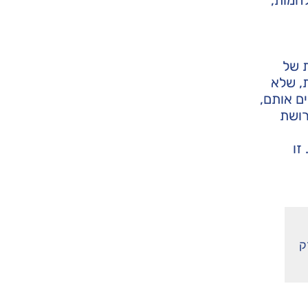
 של
ת, שלא
ם אותם,
רושת
זו
ק