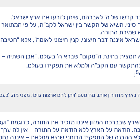
ר קדשו של ה' לאברהם, שיתן לזרעו את ארץ ישראל.
 סיני. השיא של הקשר בין ישראל לקב"ה, על פי המתואר 
 שמירת התורה.
אל איננה דבר חיצוני, קנין חיצוני לאומה", אלא "חטיבה
 תמצית בחינת ה"מקום" שברא ה' בעולם. "אבן השתיה –
 להתקשר עם הקב"ה ולמלא את תפקידו בעולם.
5
:
 בארץ מחזירין אותו. מה טעם 'ויתן להם ארצות גוים', מפני מה, 'בעבו
רץ שבברכת המזון איננו מזכיר את התורה, כדוגמת "ועל
חובה. הודאה על הארץ ללא הודאה על התורה – אין לה ערך.
לא ההבנה של התפקיד הרוחני שהיא ממלאת – איננה נחש