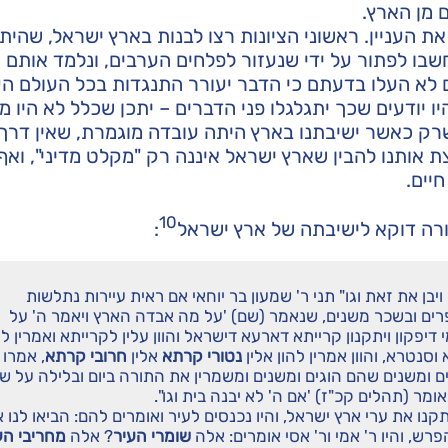
 מן הארץ.
ת העניין. ראשוני הציונות רצו לבנות בארץ ישראל, שהי
שבו לפתור על ידי שנעזור לפלחים הערבים, ונלמד אותם
ם לא העלו בדעתם כי הדבר יעורר התנגדות בכל העולם הע
 יודעים שכך יתגלגלו פני הדברים – יתכן שכלל לא היו מ
רק כאשר ישיבתנו בארץ היתה עובדה מוגמרת, שאין דרך 
 אותנו להבין שארץ ישראל איננה רק "מקלט מדיני", ואף
יים.
10
רה דוקא לישיבתה של ארץ ישראל
:
בן את זאת וגו" תני ר' שמעון בר יוחאי אם ראית עיירות נתלשות
ים ובשכר משנים, שנאמר (שם) 'על מה אבדה הארץ ויאמר ה' על
דיפקון ויתקנון קרייתא דארעא דישראל והוון עלין לקרייתא ואמרין לה
 וסנטרא, והוון אמרין להון אלין
נטורי קרתא
אלין
חרובי קרתא
, אמרו
פרים ומשנים שהם הוגים ומשנים ומשמרין את התורה ביום ובלילה על ש
אומר (תהלים קכ"ז) 'אם ה' לא יבנה בית וגו".
יתקנו את ערי ארץ ישראל, והיו נכנסים לעיר ואומרים להם: הביאו לנו 
רש, והיו ר' אמי ור' אסי אומרים: אלה
שומרי העיר
? אלה
מחריבי הע