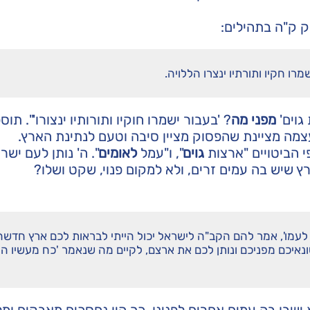
ק ק"ה בתהילים:
מרו חקיו ותורתיו ינצרו הללויה.
גוים'
מפני מה
? 'בעבור ישמרו חוקיו ותורותיו ינצורו'". תוס
צמה מציינת שהפסוק מציין סיבה וטעם לנתינת הארץ.
י הביטויים "ארצות
גוים
", ו"עמל
לאומים
". ה' נותן לעם ישר
ץ שיש בה עמים זרים, ולא למקום פנוי, שקט ושלו?
לעמו', אמר להם הקב"ה לישראל יכול הייתי לבראות לכם ארץ חדשה
נאיכם מפניכם ונותן לכם את ארצם, לקיים מה שנאמר 'כח מעשיו הג
ישבו בה עמים אחרים לפנינו. כך היו נחסכים מאבקים ומ