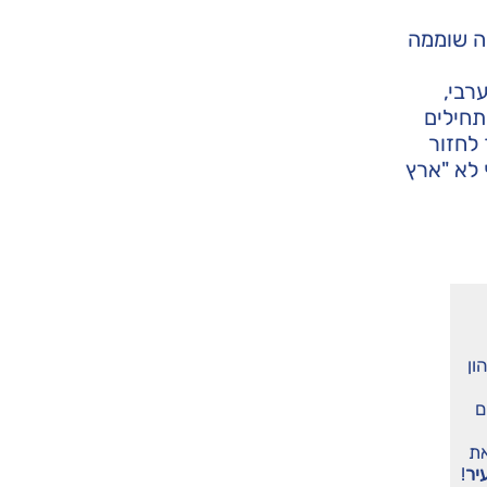
תה שוממה
רבי,
תחילים
לחזור
 לא "ארץ
ון
ם
את
יר
!