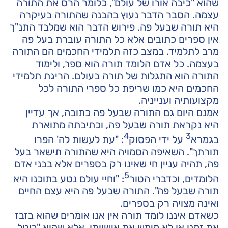
שהוא "כיבה אורו של עולם", כלומר הרס את התורה
עצמה. הסבר הדבר נעוץ בהבנה שהתורה בעיקרה
היא תורה שבעל פה. פירוש הדבר הוא שמלבד התנ"ך
אין ספרים כתובים אלא כל התורה עוברת בעל פה
מרב לתלמיד. במצב כזה תלמידי החכמים הם התורה
בעצמה. כל אדם הלומד תורה הוא ספר, ולימוד
התורה הוא התגלות של תורה בעולם. הריגת תלמידי
החכמים היא כמו שריפת כל ספרי התורה לכל
מקצועותיה וענייניה.
אמנם היום גם התורה שבעל פה כתובה, אך עדיין
היא נקראת תורה שבעל פה, וכתיבתה מתוארת
4
3
בגמרא
על ידי הפסוק
: "עת לעשות לה' הפרו
תורתך". השאיפה הסמויה היא שהתורה תישאר בעל
פה, תהיה עניין חי שאינו רק בספרים אלא בבני אדם
5
הלומדים, וכדברי הטור
: "וחיי עולם נטע בתוכנו היא
תורה שבעל פה". התורה שבעל פה היא עצם החיים
ואינה מצויה רק בספרים.
כשאדם איננו לומד תורה אין אנו אומרים שהוא בזבז
את זמנו או לא מימש את אישיותו, אלא שהוא "ביטל