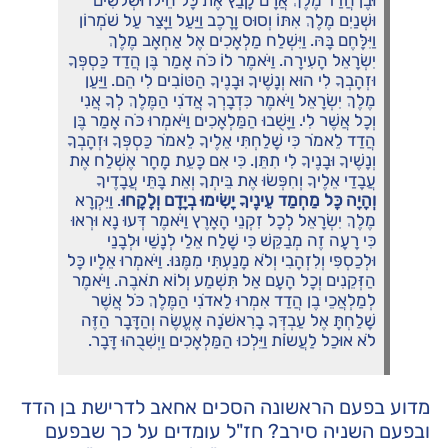
וּבֶן הֲדַד מֶלֶךְ אֲרָם קָבַץ אֶת כָּל חֵילוֹ וּשְׁלֹשִׁים
וּשְׁנַיִם מֶלֶךְ אִתּוֹ וְסוּס וָרָכֶב וַיַּעַל וַיָּצַר עַל שֹׁמְרוֹן
וַיִּלָּחֶם בָּהּ. וַיִּשְׁלַח מַלְאָכִים אֶל אַחְאָב מֶלֶךְ
יִשְׂרָאֵל הָעִירָה. וַיֹּאמֶר לוֹ כֹּה אָמַר בֶּן הֲדַד כַּסְפְּךָ
וּזְהָבְךָ לִי הוּא וְנָשֶׁיךָ וּבָנֶיךָ הַטּוֹבִים לִי הֵם. וַיַּעַן
מֶלֶךְ יִשְׂרָאֵל וַיֹּאמֶר כִּדְבָרְךָ אֲדֹנִי הַמֶּלֶךְ לְךָ אֲנִי
וְכָל אֲשֶׁר לִי. וַיָּשֻׁבוּ הַמַּלְאָכִים וַיֹּאמְרוּ כֹּה אָמַר בֶּן
הֲדַד לֵאמֹר כִּי שָׁלַחְתִּי אֵלֶיךָ לֵאמֹר כַּסְפְּךָ וּזְהָבְךָ
וְנָשֶׁיךָ וּבָנֶיךָ לִי תִתֵּן. כִּי אִם כָּעֵת מָחָר אֶשְׁלַח אֶת
עֲבָדַי אֵלֶיךָ וְחִפְּשׂוּ אֶת בֵּיתְךָ וְאֵת בָּתֵּי עֲבָדֶיךָ
וְהָיָה כָּל מַחְמַד עֵינֶיךָ יָשִׂימוּ בְיָדָם וְלָקָחוּ
. וַיִּקְרָא
מֶלֶךְ יִשְׂרָאֵל לְכָל זִקְנֵי הָאָרֶץ וַיֹּאמֶר דְּעוּ נָא וּרְאוּ
כִּי רָעָה זֶה מְבַקֵּשׁ כִּי שָׁלַח אֵלַי לְנָשַׁי וּלְבָנַי
וּלְכַסְפִּי וְלִזְהָבִי וְלֹא מָנַעְתִּי מִמֶּנּוּ. וַיֹּאמְרוּ אֵלָיו כָּל
הַזְּקֵנִים וְכָל הָעָם אַל תִּשְׁמַע וְלוֹא תֹאבֶה. וַיֹּאמֶר
לְמַלְאֲכֵי בֶן הֲדַד אִמְרוּ לַאדֹנִי הַמֶּלֶךְ כֹּל אֲשֶׁר
שָׁלַחְתָּ אֶל עַבְדְּךָ בָרִאשֹׁנָה אֶעֱשֶׂה וְהַדָּבָר הַזֶּה
לֹא אוּכַל לַעֲשֹוֹת וַיֵּלְכוּ הַמַּלְאָכִים וַיְשִׁבֻהוּ דָּבָר.
מדוע בפעם הראשונה הסכים אחאב לדרישת בן הדד
ובפעם השניה סירב? חז"ל עומדים על כך שבפעם