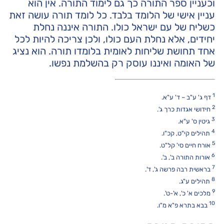
וכעניין ספר התורה כך גם לימוד התורה. אין הוא
עניין אישי של הלומד בלבד. כל לומד תורה עושה זאת
כשליח של עם ישראל כולו. התורה איננה נחלת
יחידים, אלא נחלת העם כולו, ולכן צריכה להיות לכל
אחד תחושת שליחות לאומית בלומדו תורה. הוא נציג
של האומה ואיננו עוסק רק בהשלמת נפשו.
1
דף ג' ע"ב – ד' ע"א.
2
חידושי אגדות כרך ג'.
3
גיטין ס' ע"א.
4
תהילים קי"ט, קכ"ו.
5
אורח חיים סי' קל"ט.
6
אורות התורה ב', ב'.
7
בראשית רבה פרשה ג', ד'.
8
תהילים ע"ג.
9
מלכים א' כ', א'-ט'.
10
בבא בתרא פ"א מ"ו.