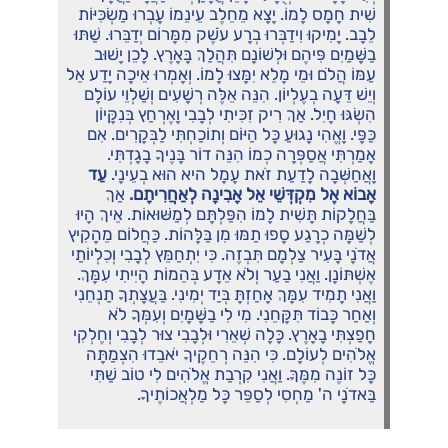
שִׁית חָמָס לָמוֹ. יָצָא מֵחֵלֶב עֵינֵמוֹ עָבְרוּ מַשְׂכִּיּוֹת
לֵבָב. יָמִיקוּ וִידַבְּרוּ בְרָע עֹשֶׁק מִמָּרוֹם יְדַבֵּרוּ. שַׁתּוּ
בַשָּׁמַיִם פִּיהֶם וּלְשׁוֹנָם תִּהֲלַךְ בָּאָרֶץ. לָכֵן יָשׁוּב
עַמּוֹ הֲלֹם וּמֵי מָלֵא יִמָּצוּ לָמוֹ. וְאָמְרוּ אֵיכָה יָדַע אֵל
וְיֵשׁ דֵּעָה בְעֶלְיוֹן. הִנֵּה אֵלֶּה רְשָׁעִים וְשַׁלְוֵי עוֹלָם
הִשְׂגּוּ חָיִל. אַךְ רִיק זִכִּיתִי לְבָבִי וָאֶרְחַץ בְּנִקָּיוֹן
כַּפָּי. וָאֱהִי נָגוּעַ כָּל הַיּוֹם וְתוֹכַחְתִּי לַבְּקָרִים. אִם
אָמַרְתִּי אֲסַפְּרָה כְמוֹ הִנֵּה דוֹר בָּנֶיךָ בָגָדְתִּי.
וָאֲחַשְּׁבָה לָדַעַת זֹאת עָמָל היא הוּא בְעֵינָי.
עַד
אָבוֹא אֶל מִקְדְּשֵׁי אֵל אָבִינָה לְאַחֲרִיתָם.
אַךְ
בַּחֲלָקוֹת תָּשִׁית לָמוֹ הִפַּלְתָּם לְמַשּׁוּאוֹת. אֵיךְ הָיוּ
לְשַׁמָּה כְרָגַע סָפוּ תַמּוּ מִן בַּלָּהוֹת. כַּחֲלוֹם מֵהָקִיץ
אֲדֹנָי בָּעִיר צַלְמָם תִּבְזֶה. כִּי יִתְחַמֵּץ לְבָבִי וְכִלְיוֹתַי
אֶשְׁתּוֹנָן. וַאֲנִי בַעַר וְלֹא אֵדָע בְּהֵמוֹת הָיִיתִי עִמָּךְ.
וַאֲנִי תָמִיד עִמָּךְ אָחַזְתָּ בְּיַד יְמִינִי. בַּעֲצָתְךָ תַנְחֵנִי
וְאַחַר כָּבוֹד תִּקָּחֵנִי. מִי לִי בַשָּׁמָיִם וְעִמְּךָ לֹא
חָפַצְתִּי בָאָרֶץ. כָּלָה שְׁאֵרִי וּלְבָבִי צוּר לְבָבִי וְחֶלְקִי
אֱלֹהִים לְעוֹלָם. כִּי הִנֵּה רְחֵקֶיךָ יֹאבֵדוּ הִצְמַתָּה
כָּל זוֹנֶה מִמֶּךָּ. וַאֲנִי קִרְבַת אֱלֹהִים לִי טוֹב שַׁתִּי
בַּאדֹנָי ה' מַחְסִי לְסַפֵּר כָּל מַלְאֲכוֹתֶיךָ.