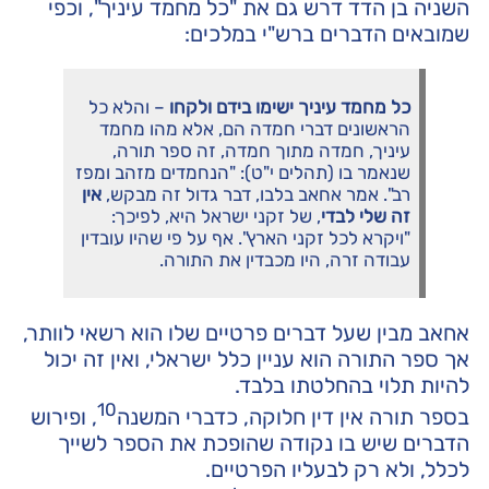
השניה בן הדד דרש גם את "כל מחמד עיניך", וכפי
שמובאים הדברים ברש"י במלכים:
כל מחמד עיניך ישימו בידם ולקחו
– והלא כל
הראשונים דברי חמדה הם, אלא מהו מחמד
עיניך, חמדה מתוך חמדה, זה ספר תורה,
שנאמר בו (תהלים י"ט): "הנחמדים מזהב ומפז
רב". אמר אחאב בלבו, דבר גדול זה מבקש,
אין
זה שלי לבדי
, של זקני ישראל היא, לפיכך:
"ויקרא לכל זקני הארץ". אף על פי שהיו עובדין
עבודה זרה, היו מכבדין את התורה.
אחאב מבין שעל דברים פרטיים שלו הוא רשאי לוותר,
אך ספר התורה הוא עניין כלל ישראלי, ואין זה יכול
להיות תלוי בהחלטתו בלבד.
10
בספר תורה אין דין חלוקה, כדברי המשנה
, ופירוש
הדברים שיש בו נקודה שהופכת את הספר לשייך
לכלל, ולא רק לבעליו הפרטיים.