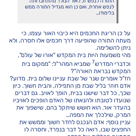
התורה לנפש זו, לאור הנולד מהתחברותה
לנפש אחרת, ואם כן הוא מגדיל התורה ממש
בלימודו…
על כן הריגת החכמים היא כיבוי האור עצמו, כי
מעתה התורה שהופיעה דרך חכמים אלו חסרה, ולא
ניתן להשלימה.
מהי משמעות היות בית המקדש "אורו של עולם",
7
וכדברי המדרש
שמביא המהר"ל: "ממקום בית
המקדש נבראת האורה"?
חז"ל אומרים שנר של שבת עניינו שלום בית. מדוע?
אדם חוזר בליל שבת מן התפילה, והבית חשוך. כיון
שכך, כל דבר שישנו בבית, הופך לאויב. גם דברים
שנועדו לטובתו ולהנאתו של האדם הופכים לאויביו
בהעדר אור. הוא חושש שיתקל בהם, שישפוך את
המרק, שילכלך את המפה…
עניין נוסף: אדם הנכנס לחדר חשוך וממשש את
החפצים שבו, רואה כל דבר בנפרד, וחסרה לו