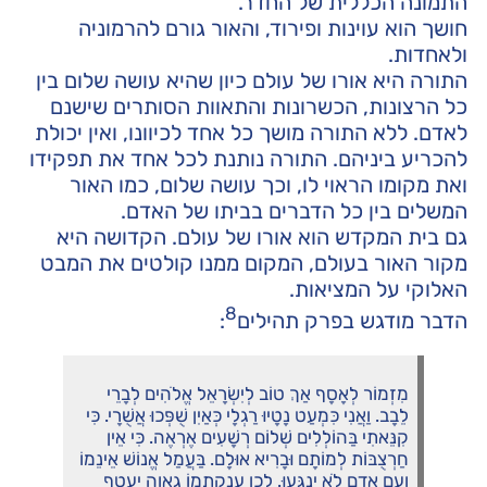
התמונה הכללית של החדר.
חושך הוא עוינות ופירוד, והאור גורם להרמוניה
ולאחדות.
התורה היא אורו של עולם כיון שהיא עושה שלום בין
כל הרצונות, הכשרונות והתאוות הסותרים שישנם
לאדם. ללא התורה מושך כל אחד לכיוונו, ואין יכולת
להכריע ביניהם. התורה נותנת לכל אחד את תפקידו
ואת מקומו הראוי לו, וכך עושה שלום, כמו האור
המשלים בין כל הדברים בביתו של האדם.
גם בית המקדש הוא אורו של עולם. הקדושה היא
מקור האור בעולם, המקום ממנו קולטים את המבט
האלוקי על המציאות.
8
הדבר מודגש בפרק תהילים
:
מִזְמוֹר לְאָסָף אַךְ טוֹב לְיִשְׂרָאֵל אֱלֹהִים לְבָרֵי
לֵבָב. וַאֲנִי כִּמְעַט נָטָיוּ רַגְלָי כְּאַיִן שֻׁפְּכוּ אֲשֻׁרָי. כִּי
קִנֵּאתִי בַּהוֹלְלִים שְׁלוֹם רְשָׁעִים אֶרְאֶה. כִּי אֵין
חַרְצֻבּוֹת לְמוֹתָם וּבָרִיא אוּלָם. בַּעֲמַל אֱנוֹשׁ אֵינֵמוֹ
וְעִם אָדָם לֹא יְנֻגָּעוּ. לָכֵן עֲנָקַתְמוֹ גַאֲוָה יַעֲטָף