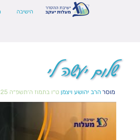
הישיבה
ה
שלום יעשה לי
מוסר
הרב יהושע ויצמן
ט״ו בתמוז ה׳תשפ״ה
025