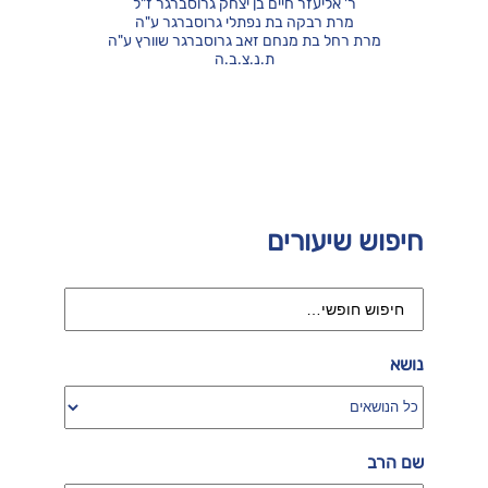
ר' אליעזר חיים בן יצחק גרוסברגר ז"ל
מרת רבקה בת נפתלי גרוסברגר ע"ה
מרת רחל בת מנחם זאב גרוסברגר שוורץ ע"ה
ת.נ.צ.ב.ה
חיפוש שיעורים
נושא
שם הרב