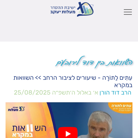
השוואות בין דוד לירובעם
עִתִּים לַתּוֹרָה - שיעורים לציבור הרחב
>>
השוואות
במקרא
הרב דוד הורן
א׳ באלול ה׳תשפ״ה
25/08/2025