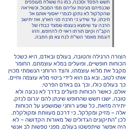
חשש הפסד וסכנה, כמו נח ששלח מעופפים
שכנפיהם מגינות עליהם ממי המבול, וכשיראה
שהקלקול לא נתקן לגמרי יאסוף אותם אל
תיבתו, עד שידע כי חרבה פני הארץ, ואז יתישב
הרבה עד שימצא בעצמו שמצד כבודו של
הקב"ה וקיום תורתו ראוי לו להחפש, וזהו
דוגמת מאמר השי"ת לנח צא מן התבה.
הצורה הרגילה והטובה, בעולם ובאדם, היא כשכל
הכוחות חופשיים, ופועלים במלא עוצמתם. החומר
מקבל את מלוא עוצמתו, והצד הרוחני הנשמתי מכוין
אותו לטוב, ובא גם הוא לידי ביטוי מלא עוצמה וחיים.
כך בעולם כולו, וכך גם באדם הפרטי.
אולם, כאשר הכוחות פועלים בדרך לא נכונה ולא
טובה, ישנו חשש שהחופש שינתן להם יגרום לנזק.
יתירה מזאת, כל שפע רוחני שמושפע על הכוחות
אלה – מזיק ומקלקל, כי דרכם מעוותת ומקולקלת.
לכן "התיקונים הגדולים של מאורות הקדושה – לא
היה אפשר שיתפשטו בעולם, מפני טפשות לב אנשי