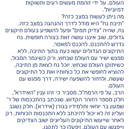
העולם, על ידי זוהמת מעשים רעים ותשוקות
דמיוניות".
מה ניתן לעשות במצב כזה?
"תיבת נח" היא מודל לדרך ההנהגה במצב כזה.
נח, שהיה "צדיק תמים" ופעל להשפיע בעולם תיקונים
גדולים, שוב איננו עושה זאת בצורה חופשית. נח
נדרש להתכנס, להכנס למאסר.
התיקונים הגדולים יעשו כעת בתוך התיבה, ללא
מפגש ישיר עם העולם שבחוץ, ורק כשיגמר המבול,
כשיתוקן העולם שבחוץ, יוכל נח לצאת מן התיבה,
להוציא לחופשי את כל כוחותיו ואת כל התיקונים
שעשה, ולחזור להשפעה ישירה, דרך מפגש עם
העולם.
הרב, על פי הרמח"ל, מסביר כי זהו ענין "האידרא",
חלק מספר הזוהר הקדוש, שנכתב בהתכנסות של ר'
שמעון בר יוחאי ותלמידיו בגורן (אידרא). חלק נשגב
ועליון זה לא יכול להיכתב ללא התכנסות הכוחות. רק
לאחר שייעשו התיקונים העליונים ישוב הצדיקים
וייפגשו עם העולם, ויפעלו כך לתקנו.