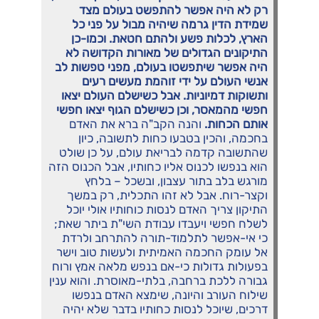
רק לא היה אפשר להתפשט בעולם מצד
שמידת הדין גרמה שיהיה מבול על פני כל
הארץ, לכלות פשע ולהתם חטאת. וכמו-כן
התיקונים הגדולים של מאורות הקדושה לא
היה אפשר שיתפשטו בעולם, מפני טפשות לב
אנשי העולם על ידי זוהמת מעשים רעים
ותשוקות דמיוניות. אבל כשישלם העולם יצאו
חפשי מהמאסר, וכן כשישלם הגוף יצאו חפשי
אותם הכחות.
והנה הקב"ה ברא את האדם
בחכמה, והכין בטבעו כחות לתשובה, כיון
שהתשובה קדמה לבריאת עולם, על כן שולט
הוא בנפשו לכנוס אליו כחותיו, אבל הכנוס הזה
מורגש בלב בתור עצבון, ובשכל – בלחץ
וקצר-רוח. אבל לא זהו התכלית, רק במשך
התיקון צריך האדם לנסות כוחותיו אולי יוכל
לשלח חפשי ויעבדו עבודת השי"ת ביתר שאת;
כי אי-אפשר לתלמוד-תורה להתרחב ולרדת
אל עומק החכמה האמיתית ולעשות טוב וישר
בפעולות גדולות כי-אם בנפש מלאה אמץ ורוח
גבורה ללכת ברחבה, בלתי-מאוסרת. והוא ענין
שילוח העורב והיונה, שימצא האדם בנפשו
דרכים, שיוכל לנסות כחותיו בדבר שלא יהיה