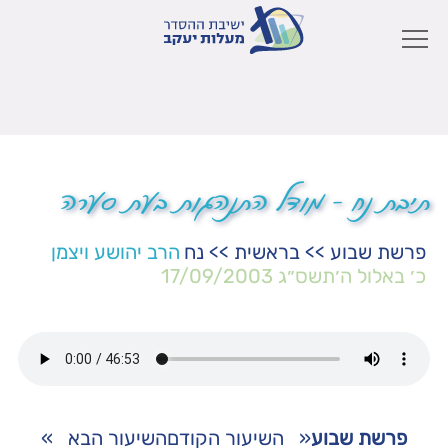
תיבת נח – מודל התנהגות בעת סערה
פרשת שבוע
>>
בראשית
>>
נח
הרב יהושע ויצמן
כ׳ באלול ה׳תשס״ג
17/09/2003
פרשת שבוע
«
השיעור הקודם
השיעור הבא
»