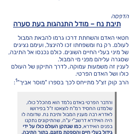
הדפסה
תיבת נח – מודל התנהגות בעת סערה
חטאי האדם והשחתת דרכו גרמו להבאת המבול
לעולם. רק נח ומשפחתו זכו להינצל, ועימם נציגים
של מיני בעלי החיים השונים. כולם נכנסו אל התיבה,
שסגרה עליהם מפני מי המבול.
לענין זה משמעות עמוקה, לדרך התיקון של העולם
כולו ושל האדם הפרטי.
1
הרב קוק זצ"ל מתייחס לכך בספרו "מוסר אביך"
:
והדבר הפרטי באדם נלמד הוא מהכלל כולו,
שלמדנו החסיד רמ"ח לוצאטו ז"ל בפירושו
לאדרא רבה מענין המבול ותיבת נח. שדומה לו
היה האידרא דרשב"י ע"ה, שהתיקונים נתקנו
בפנים האידרא,
כמו שנתקן העולם כולו על ידי
גידול בעלי חיים והספקת מזונם, בתוך התיבה,