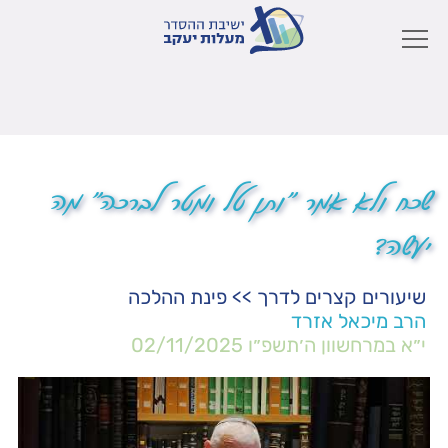
שכח ולא אמר "ותן טל ומטר לברכה" מה
יעשה?
שיעורים קצרים לדרך
>>
פינת ההלכה
הרב מיכאל אזרד
י״א במרחשוון ה׳תשפ״ו
02/11/2025