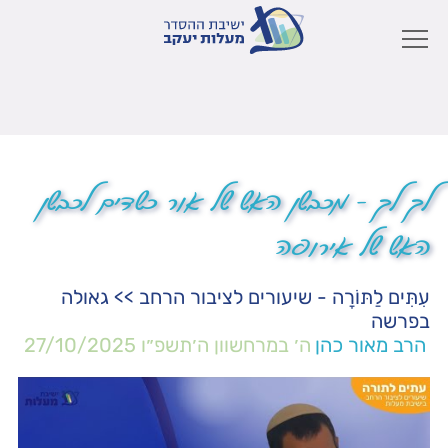
לך לך – מכבשן האש של אור כשדים לכבשן
האש של אירופה
עִתִּים לַתּוֹרָה - שיעורים לציבור הרחב
>>
גאולה
בפרשה
הרב מאור כהן
ה׳ במרחשוון ה׳תשפ״ו
27/10/2025