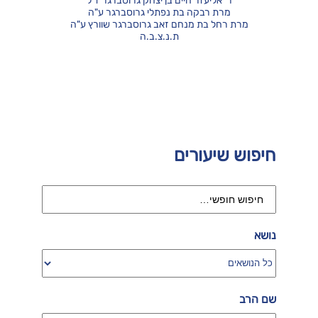
ר' אליעזר חיים בן יצחק גרוסברגר ז"ל
מרת רבקה בת נפתלי גרוסברגר ע"ה
מרת רחל בת מנחם זאב גרוסברגר שוורץ ע"ה
ת.נ.צ.ב.ה
חיפוש שיעורים
נושא
שם הרב