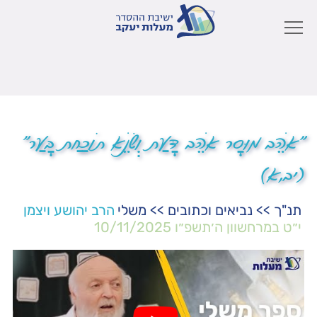
"אֹהֵב מוּסָר אֹהֵב דָּעַת וְשֹׂנֵא תוֹכַחַת בָּעַר"
(יב,א)
תנ"ך
>>
נביאים וכתובים
>>
משלי
הרב יהושע ויצמן
י״ט במרחשוון ה׳תשפ״ו
10/11/2025