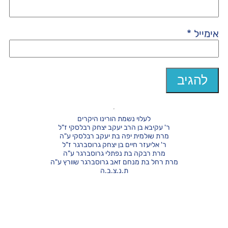
אימייל
*
לעלוי נשמת הורינו היקרים
ר' עקיבא בן הרב יעקב יצחק רבלסקי ז"ל
מרת שולמית יפה בת יעקב רבלסקי ע"ה
ר' אליעזר חיים בן יצחק גרוסברגר ז"ל
מרת רבקה בת נפתלי גרוסברגר ע"ה
מרת רחל בת מנחם זאב גרוסברגר שוורץ ע"ה
ת.נ.צ.ב.ה