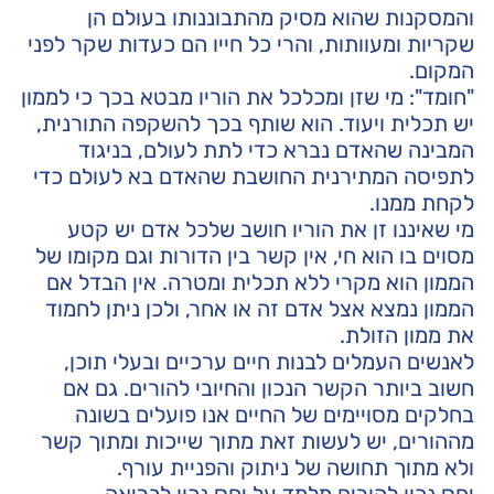
והמסקנות שהוא מסיק מהתבוננותו בעולם הן
שקריות ומעוותות, והרי כל חייו הם כעדות שקר לפני
המקום.
"חומד": מי שזן ומכלכל את הוריו מבטא בכך כי לממון
יש תכלית ויעוד. הוא שותף בכך להשקפה התורנית,
המבינה שהאדם נברא כדי לתת לעולם, בניגוד
לתפיסה המתירנית החושבת שהאדם בא לעולם כדי
לקחת ממנו.
מי שאיננו זן את הוריו חושב שלכל אדם יש קטע
מסוים בו הוא חי, אין קשר בין הדורות וגם מקומו של
הממון הוא מקרי ללא תכלית ומטרה. אין הבדל אם
הממון נמצא אצל אדם זה או אחר, ולכן ניתן לחמוד
את ממון הזולת.
לאנשים העמלים לבנות חיים ערכיים ובעלי תוכן,
חשוב ביותר הקשר הנכון והחיובי להורים. גם אם
בחלקים מסויימים של החיים אנו פועלים בשונה
מההורים, יש לעשות זאת מתוך שייכות ומתוך קשר
ולא מתוך תחושה של ניתוק והפניית עורף.
יחס נכון להורים מלמד על יחס נכון לבריאה,