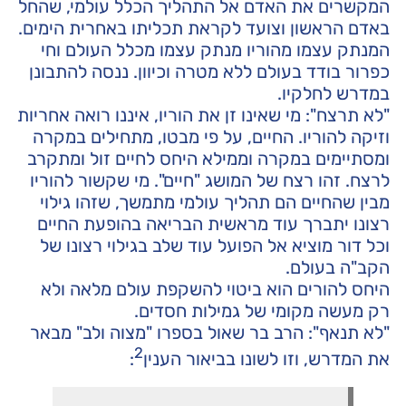
המקשרים את האדם אל התהליך הכלל עולמי, שהחל
באדם הראשון וצועד לקראת תכליתו באחרית הימים.
המנתק עצמו מהוריו מנתק עצמו מכלל העולם וחי
כפרור בודד בעולם ללא מטרה וכיוון. ננסה להתבונן
במדרש לחלקיו.
"לא תרצח": מי שאינו זן את הוריו, איננו רואה אחריות
וזיקה להוריו. החיים, על פי מבטו, מתחילים במקרה
ומסתיימים במקרה וממילא היחס לחיים זול ומתקרב
לרצח. זהו רצח של המושג "חיים". מי שקשור להוריו
מבין שהחיים הם תהליך עולמי מתמשך, שזהו גילוי
רצונו יתברך עוד מראשית הבריאה בהופעת החיים
וכל דור מוציא אל הפועל עוד שלב בגילוי רצונו של
הקב"ה בעולם.
היחס להורים הוא ביטוי להשקפת עולם מלאה ולא
רק מעשה מקומי של גמילות חסדים.
"לא תנאף": הרב בר שאול בספרו "מצוה ולב" מבאר
2
את המדרש, וזו לשונו בביאור הענין
: