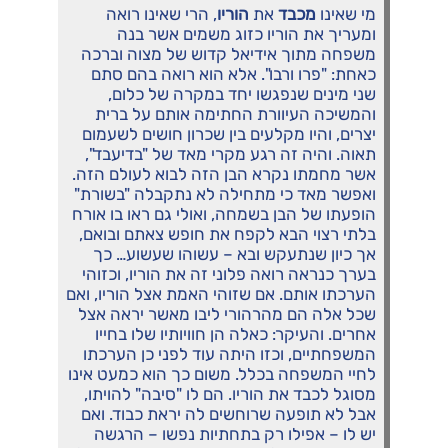
מי שאינו
מכבד
את
הוריו
, הרי שאינו רואה
ומעריך את הוריו כזוג משמים אשר בנה
משפחה מתוך אידיאל קדוש של מצוה וברכה
כאחת: "פרו ורבו". אלא הוא רואה בהם סתם
שני מינים שנפגשו יחד במקרה של כלום,
והמשיכה העיוורת החתימה אותם על ברית
יצרים, והיו מקלעים בין שכרון חושים לשעמום
תאוה. והיה זה רגע מקרי מאד של "בדיעבד",
אשר מחמתו נקרא הבן הזה לבוא לעולם הזה.
ואפשר מאד כי מתחילה לא נתקבלה "בשורת"
הופעתו של הבן בשמחה, ואולי גם ראו בו אורח
בלתי רצוי הבא לקפח את חופש צאתם ובואם,
אך כיון שנתעקש ובא – עשוהו שעשוע… כך
בערך כנראה רואה פלוני זה את הוריו, וכזוהי
הערכתו אותם. אם שזוהי האמת אצל הוריו, ואם
שכל אלה הם מהרהורי ליבו מאשר יראה אצל
אחרים. והעיקר: כאלה הן חוויותיו שלו בחייו
המשפחתיים, וכזו היתה עוד לפני כן הערכתו
לחיי המשפחה בכלל. משום כך הוא כמעט אינו
מסוגל לכבד את הוריו. הם לו "סיבה" להויתו,
אבל לא תופעה שרוחשים לה יראת כבוד. ואם
יש לו – אפילו רק בתחתיות נפשו – הרגשה