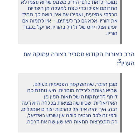
נמוכה כזאת כלפי הוריו, משמע שהוא עצמו לא
התרומם אפילו כדי טפח למעלה מן היצריות
הבלתי אמצעית, ואפילו אם אינו רואה כך תמיד
את הוריו, אלא גם כך לעיתים, – אין לתמוה אם
יופיע אצלו יחס של זלזול בהוריו, או יקל בכבוד
הוריו.
הרב באורות הקודש מסביר בצורה עמוקה את
3
הענין
:
מובן הדבר, שההשקפה הפסימית בעולם,
שהיא נאותה לירידה מוסרית, היא נותנת כח
דוחף להינתקותה של תאות המין מן
האידיאליות, שכיון שהמציאות בכללה היא רעה
רבה, איך יהיה אידיאל להרבות יצורים אומללים.
ולפי זה לכל הנטיה כולה אין שורש באידיאל,
רק התפרצות התאוה היא שעושה את דרכה.