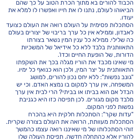
הכבוד להורים בא מתוך הכרת הטוב על כך שהם
הביאוהו לעולם, נתנו לו את חייו ואפשרו לו למלא את
יעודו.
הסתכלות פסימית על העולם רואה את העולם כצועד
לאבדון, וממילא אין כל ערך בריבוי של יצורים בעולם
כה שלילי. ממילא כל ענין המין נשאר בצורתו
התאוותנית בלבד ללא כל אידיאל של המשכיות
הדורות, של הופעת החיים וכדו'.
מי שאינו מכבד את הוריו מגלה בכך את השקפתו
התאוותנית על יצר המין, ולכן הוא כנואף כל ימיו.
"גונב נפשות": ללא יחס נכון להורים, למושג
המשפחה, אין ערך למקום בו נמצא האדם. וכי יש
הבדל אם הוא בביתו או בביתי? הרי לבית אין ערך
מלבד מקום מגורים. לכן תפיסה כזו היא כגניבת
נפשות לפני המקום.
"עדות שקר": הסתכלות חלקית היא בהכרח
הסתכלות מעוותת, הרואה את העולם בצורה שקרית.
זוהי הסתכלותו של מי שאיננו רואה עצמו כהמשך
להוריו אלא כהתחלה חדשה. תפיסת העולה שלו