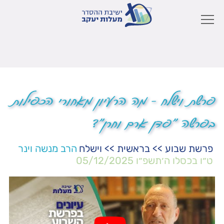
פרשת וישלח – מה הרעיון מאחורי הכפילות
בפרשה "פדן ארם וחרן"?
פרשת שבוע
>>
בראשית
>>
וישלח
הרב מנשה וינר
ט״ו בכסלו ה׳תשפ״ו
05/12/2025