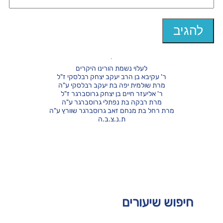
לעלוי נשמת הורינו היקרים
ר' עקיבא בן הרב יעקב יצחק רבלסקי ז"ל
מרת שולמית יפה בת יעקב רבלסקי ע"ה
ר' אליעזר חיים בן יצחק גרוסברגר ז"ל
מרת רבקה בת נפתלי גרוסברגר ע"ה
מרת רחל בת מנחם זאב גרוסברגר שוורץ ע"ה
ת.נ.צ.ב.ה
חיפוש שיעורים