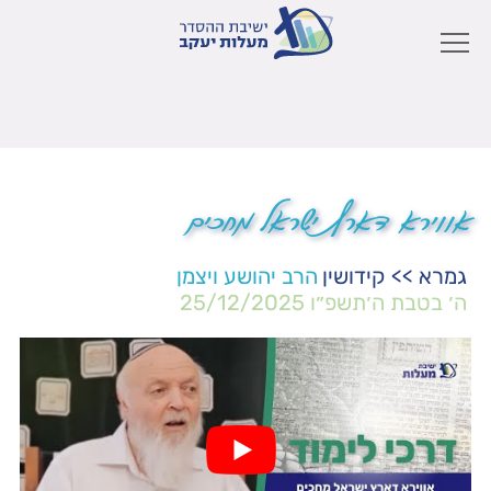
אווירא דארץ ישראל מחכים
גמרא
>>
קידושין
הרב יהושע ויצמן
ה׳ בטבת ה׳תשפ״ו
25/12/2025