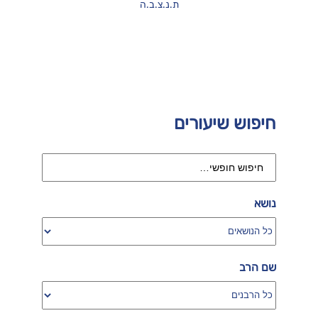
ת.נ.צ.ב.ה
חיפוש שיעורים
נושא
שם הרב