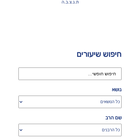
ת.נ.צ.ב.ה
חיפוש שיעורים
נושא
שם הרב