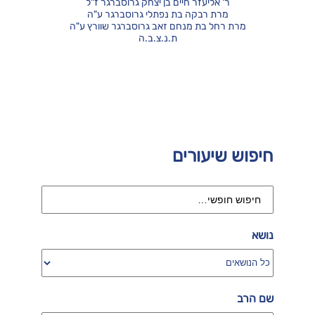
ר' אליעזר חיים בן יצחק גרוסברגר ז"ל
מרת רבקה בת נפתלי גרוסברגר ע"ה
מרת רחל בת מנחם זאב גרוסברגר שוורץ ע"ה
ת.נ.צ.ב.ה
חיפוש שיעורים
נושא
שם הרב