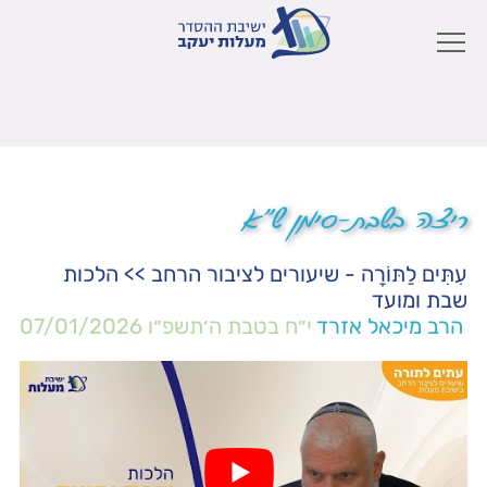
ריצה בשבת-סימן ש"א
עִתִּים לַתּוֹרָה - שיעורים לציבור הרחב
>>
הלכות
שבת ומועד
הרב מיכאל אזרד
י״ח בטבת ה׳תשפ״ו
07/01/2026