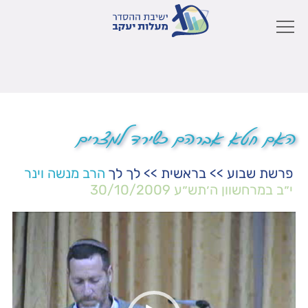
האם חטא אברהם כשירד למצרים
פרשת שבוע
>>
בראשית
>>
לך לך
הרב מנשה וינר
י״ב במרחשוון ה׳תש״ע
30/10/2009
נגן
וידאו