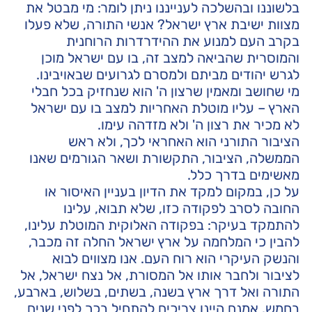
בלשוננו ובהשלכה לענייננו ניתן לומר: מי מבטל את
מצוות ישיבת ארץ ישראל? אנשי התורה, שלא פעלו
בקרב העם למנוע את ההידרדרות הרוחנית
והמוסרית שהביאה למצב זה, בו עם ישראל מוכן
לגרש יהודים מביתם ולמסרם לגרועים שבאויבינו.
מי שחושב ומאמין שרצון ה' הוא שנחזיק בכל חבלי
הארץ – עליו מוטלת האחריות למצב בו עם ישראל
לא מכיר את רצון ה' ולא מזדהה עימו.
הציבור התורני הוא האחראי לכך, ולא ראש
הממשלה, הציבור, התקשורת ושאר הגורמים שאנו
מאשימים בדרך כלל.
על כן, במקום למקד את הדיון בעניין האיסור או
החובה לסרב לפקודה כזו, שלא תבוא, עלינו
להתמקד בעיקר: בפקודה האלוקית המוטלת עלינו,
להבין כי המלחמה על ארץ ישראל החלה זה מכבר,
והנשק העיקרי הוא רוח העם. אנו מצווים לבוא
לציבור ולחבר אותו אל המסורת, אל נצח ישראל, אל
התורה ואל דרך ארץ בשנה, בשתים, בשלוש, בארבע,
בחמש. אמנם היינו צריכים להתחיל בכך לפני שנים