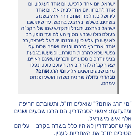
ישראל, יום אחד ללכיש, יום אחד לעגלון, יום
אחד לחברון, יום אחד לבית אל, יום אחד
לירושלים, וילמדו אותם דרך ארץ בשנה,
בשתים, בשלש, בארבע, בחמש, עד שיתישבו
ישראל בארצם, יתגדל ויתקדש שמו של הקב"ה
בעולם כולו שברא מסוף העולם ועד סופו, הם
לא עשו כן אלא כיון שנכנסו ישראל לארצם, כל
אחד ואחד רץ לכרמו ולזיתו ואומר שלום עלי
נפשי שלא להרבות הטורח… וכשעשו בגבעת
בנימין דרכים מכוערים ודברים שאינם ראויים,
יצא הקב"ה להחריב את העולם כולו, ונפלו
מהם שבעים ושנים אלף.
ומי הרג אותם?
סנהדרי גדולה
שהניח משה ויהושע ופנחס
עמהם.
"מי הרג אותם?" שואלים חז"ל, ותשובתם חריפה
ומזעזעת: אנשי הסנהדרין. הם הרגו שבעים ושנים
אלף איש מישראל.
אף שהסנהדרין לא היו כלל בשדה בקרב – עליהם
מטילים חז"ל את האחריות לענין.