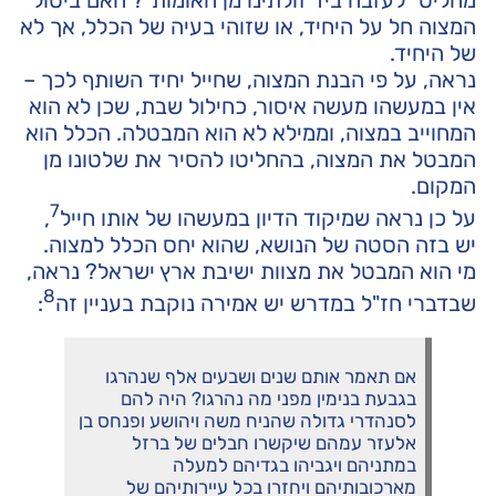
המצוה חל על היחיד, או שזוהי בעיה של הכלל, אך לא
של היחיד.
נראה, על פי הבנת המצוה, שחייל יחיד השותף לכך –
אין במעשהו מעשה איסור, כחילול שבת, שכן לא הוא
המחוייב במצוה, וממילא לא הוא המבטלה. הכלל הוא
המבטל את המצוה, בהחליטו להסיר את שלטונו מן
המקום.
7
על כן נראה שמיקוד הדיון במעשהו של אותו חייל
,
יש בזה הסטה של הנושא, שהוא יחס הכלל למצוה.
מי הוא המבטל את מצוות ישיבת ארץ ישראל? נראה,
8
שבדברי חז"ל במדרש יש אמירה נוקבת בעניין זה
:
אם תאמר אותם שנים ושבעים אלף שנהרגו
בגבעת בנימין מפני מה נהרגו? היה להם
לסנהדרי גדולה שהניח משה ויהושע ופנחס בן
אלעזר עמהם שיקשרו חבלים של ברזל
במתניהם ויגביהו בגדיהם למעלה
מארכובותיהם ויחזרו בכל עיירותיהם של