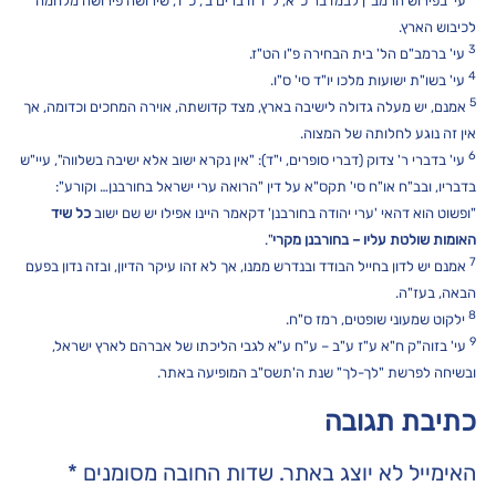
עי' בפירוש הרמב"ן לבמדבר כ"א, ל"ד ודברים ב', כ"ד, שירושה פירושה מלחמה
לכיבוש הארץ.
3
עי' ברמב"ם הל' בית הבחירה פ"ו הט"ז.
4
עי' בשו"ת ישועות מלכו יו"ד סי' ס"ו.
5
אמנם, יש מעלה גדולה לישיבה בארץ, מצד קדושתה, אוירה המחכים וכדומה, אך
אין זה נוגע לחלותה של המצוה.
6
עי' בדברי ר' צדוק (דברי סופרים, י"ד): "אין נקרא ישוב אלא ישיבה בשלווה", עיי"ש
בדבריו, ובב"ח או"ח סי' תקס"א על דין "הרואה ערי ישראל בחורבנן… וקורע":
"ופשוט הוא דהאי 'ערי יהודה בחורבנן' דקאמר היינו אפילו יש שם ישוב
כל שיד
האומות שולטת עליו – בחורבנן מקרי
".
7
אמנם יש לדון בחייל הבודד ובנדרש ממנו, אך לא זהו עיקר הדיון, ובזה נדון בפעם
הבאה, בעז"ה.
8
ילקוט שמעוני שופטים, רמז ס"ח.
9
עי' בזוה"ק ח"א ע"ז ע"ב – ע"ח ע"א לגבי הליכתו של אברהם לארץ ישראל,
ובשיחה לפרשת "לך-לך" שנת ה'תשס"ב המופיעה באתר.
כתיבת תגובה
האימייל לא יוצג באתר.
שדות החובה מסומנים
*