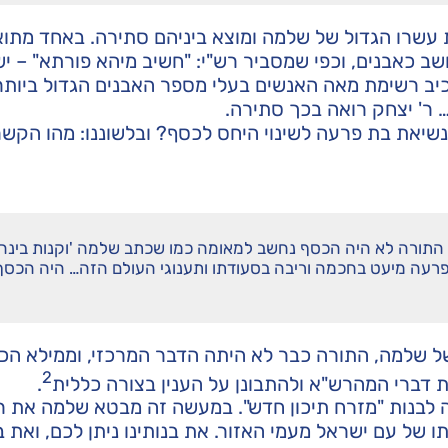
 עשרו הגדול של שלמה ומוצא ביניהם סתירה. באחד מתו
ב כאבנים, וכפי שמסביר רש"י: "חשיב מיהא פורתא" – יש
כיב רשימת מאה האנשים בעלי מספר האבנים הגדול ביותר
 ר' יצחק רואה בכך סתירה.
 נשיאת בת פרעה לשינוי היחס לכסף? ובלשוננו: מהו הקשר 
התורה לא היה הכסף נחשב למאומה כמו שכתב שלמה 'וקנות בינה
פרעה מיעט בחכמה וריבה בסעודתו ותענוגי העולם הזה… היה הכסף
של שלמה, התורה כבר לא היתה הדבר המרכזי, וממילא ה
2
ת דברי המהרש"א ולהתבונן על הענין בצורה כללית
.
ה לבנות "מזרח תיכון חדש". במעשה זה מבטא שלמה את רצ
ל עם ישראל מעמי האזור. את בנותינו ניתן לכם, ואת ב