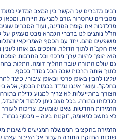
רבים מדברים על הקשר בין המצב המדיני למצד ה
מסבירים שהטרור גורם למניעת תיירות, ומכאן 
מדלדלות את קופת המדינה, ועוד הסברים שונים.
חז"ל נותנים לנו בדברי הגמרא מבט מעמיק על ענ
מושפעים מהם. יחד עם הכסף האמריקאי והתלות 
את הקב"ה לתוך הדולר, והופכים גם אותו לענין
הוא הופך להיות ערך מרכזי וכל התרבות הופכת 
גם עולם התורה עובר תהליך דומה. התלות בהח
לתוך אותה תרבות שבה הכל נמדד בכסף.
עלינו להבין באופן פרטי ובאופן ציבורי, כיצד ל
בחלקו". עושר איננו נמדד בכמות הכסף, אלא ביחס
הצורך בהתייעלות לא צריך למנוע גדילה בתורה
לגדלותו בתורה. בכל מצב ניתן ללמוד ולהתגדל, 
הזמירות החדשות שאנו שומעים, צריכות לעורר 
לא נחשב למאומה, "וקנות בינה – מכסף נבחר".
הזמירה בתקציבי הממשלה המגיעים לישיבות מעור
שזכות החזקת התורה תעבור אל הציבור עצמו שית