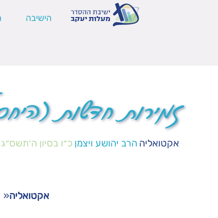
הישיבה
ה
זמירות חדשות (היחס
אקטואליה
הרב יהושע ויצמן
כ״ו בסיון ה׳תשס״ג
אקטואליה
«