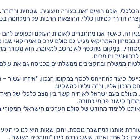
כלכלי, אולם רואים זאת בצורה חיצונית, שטחית ורדודה.
קצרה הדרך למיתון כללי. ההוצאות הרבות על המלחמה בט
ין זה. כאשר אנו מתחברים לאומות העולם וכפופים להם –
בבטחון האמריקאי מגיע גם סולם ערכים אמריקאי שבו מ
 מסחרי… בִּמְקום שהכסף לא נחשב למאומה, הוא מעורר מה
לרכושנית וחומרית.
לטות ממשלה ובתקציבים ממשלתיים מכניסה גם את עולם
התייעל, כיצד להתייחס לכסף במקומו הנכון. "איזהו עשיר –
 הנכון אליו, ובזה עלינו להשקיע.
. מעולם בעם ישראל לא היה קשר בין מצב כלכלי של האד
מתוך קישור פנימי לתורה.
אותנו ללימוד מחודש של סולם הערכים הישראלי המקורי ב
רת אותנו למחשבה נוספת. יתכן שאות היא לנו כי הגיע 
ן כל אחד ואחד, איש כנדבת ליבו "ותומכיה מאושר".