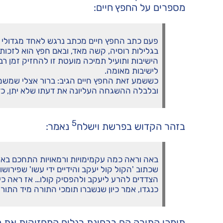
מספרים על החפץ חיים:
פעם כתב החפץ חיים מכתב נרגש לאחד מגדולי 
בגלילות רוסיה, קשה מאד, ובאם חפץ הוא לזכות
הישיבות ותועיל תמיכה מועטת זו להחזיק זמן רב 
לישיבות מאומה.
כששמע זאת החפץ חיים הגיב: ברור אצלי שמשמ
ובלבלה ההשגחה העליונה את דעתו שלא יתן, כד
5
בזהר הקדוש בפרשת וישלח
נאמר:
באה וראה כמה עקמימויות ורמאויות התחכם באות
שכתוב 'הקול קול יעקב והידיים ידי עשו' שפירו
הצדדים להרע ליעקב ולהפסיק קולו… אז ראה כי ל
כנגדו, אמר כיון שנשברו תומכי התורה מיד התו
תומכי התורה הם בבחינת רגלים המחזיקות את הג