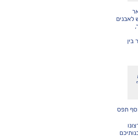
אר
 לאבנים
,
בין
כסף תפס
ונו
נותיכם