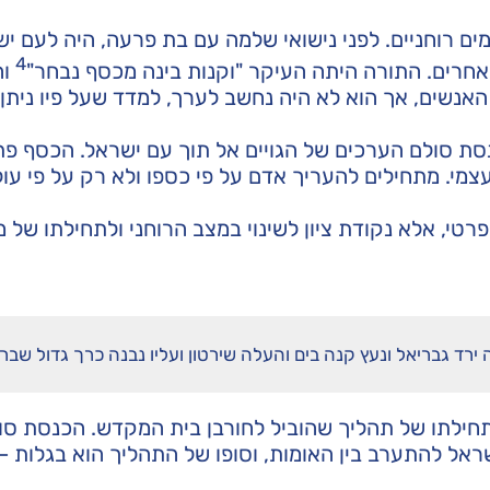
ומים רוחניים. לפני נישואי שלמה עם בת פרעה, היה לעם י
4
חרים. התורה היתה העיקר "וקנות בינה מכסף נבחר"
וה
נשים, אך הוא לא היה נחשב לערך, למדד שעל פיו ניתן
ת סולם הערכים של הגויים אל תוך עם ישראל. הכסף פת
צמי. מתחילים להעריך אדם על פי כספו ולא רק על פי עול
טי, אלא נקודת ציון לשינוי במצב הרוחני ולתחילתו של 
 גבריאל ונעץ קנה בים והעלה שירטון ועליו נבנה כרך גדול שברומ
חילתו של תהליך שהוביל לחורבן בית המקדש. הכנסת סו
ראל להתערב בין האומות, וסופו של התהליך הוא בגלות 