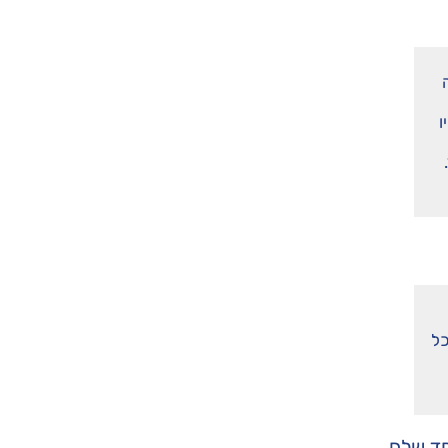
ו
כל
חד שלם.