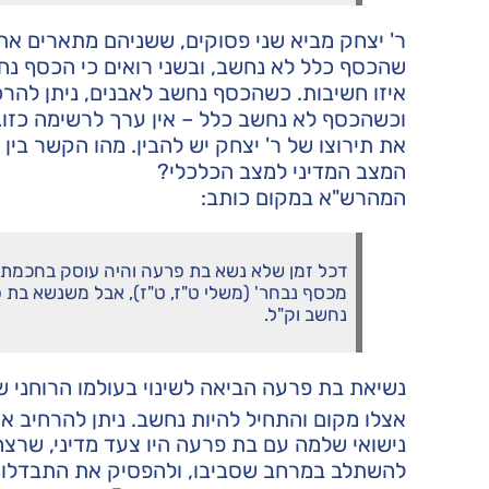
ר' יצחק מביא שני פסוקים, ששניהם מתארים את
שהכסף כלל לא נחשב, ובשני רואים כי הכסף נחש
איזו חשיבות. כשהכסף נחשב לאבנים, ניתן להר
וכשהכסף לא נחשב כלל – אין ערך לרשימה כזו…
את תירוצו של ר' יצחק יש להבין. מהו הקשר בין
המצב המדיני למצב הכלכלי?
המהרש"א במקום כותב:
דכל זמן שלא נשא בת פרעה והיה עוסק בחכמת 
מכסף נבחר' (משלי ט"ז, ט"ז), אבל משנשא בת 
נחשב וק"ל.
נשיאת בת פרעה הביאה לשינוי בעולמו הרוחני 
אצלו מקום והתחיל להיות נחשב. ניתן להרחיב א
נישואי שלמה עם בת פרעה היו צעד מדיני, שרצ
להשתלב במרחב שסביבו, ולהפסיק את התבדלותו ש