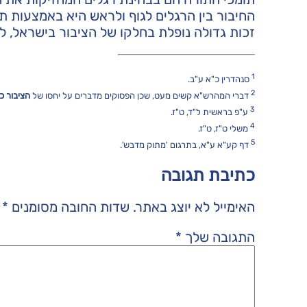
החיבור בין הרגלים לגוף ולראש היא באמצעות ת
זכות גדולה נופלת בחלקו של הציבור בישראל, לה
1
סנהדרין כ"א ע"ב.
2
דברי המהרש"א קשים מעט, שכן הפסוקים מדברים על יחסו של
הציבור כו
3
ע"פ בראשית ל"ד, ט"ז.
4
משלי ט"ז, ט"ז.
5
דף קע"א ע"א, בתרגום 'מתוק מדבש'.
כתיבת תגובה
האימייל לא יוצג באתר.
שדות החובה מסומנים
*
התגובה שלך
*