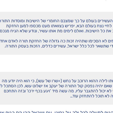
העשירים בעולם על כך שמצבם החומרי של הישיבות ומוסדות התורה
 לחיי נצח בעולם הבא, יפריש בצוואתו מעט מכספו למען החזקת
את כל הישיבות. ואולם לימים מת אותו עשיר, ונודע שלא הניח מנכסי
ים לא הסכימו שתהיה זכות כה גדולה של החזקת תורה לאדם אחד.
י שתשאר לכל כלל ישראל, עשירים כדלים, הזכות בעסק התורה.
ו לילה ההוא הרוכב על נחש (=שרו של עשו), כי הוא היה יודע מה
שו שאם יהיה נפסק קול התורה של יעקב אז ישלוט עשו, לכן הסתכל ל
א יכול להתגבר עליו, מה עשה מיד 'ויגע בכף ירכו' ובזה התחכם
רה לא תוכל להתחזק עוד…
וף למעלה לבל ילך על גחונו. עם ישראל הרי הם כגוף א