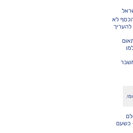
שראל
כסף לא
 להעריך
אום
מו
משבר
י.
לם
– כשעם