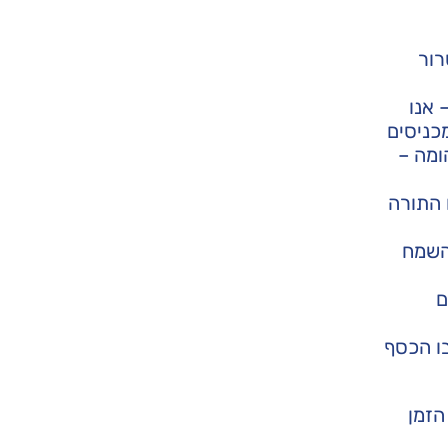
רור
 אנו
כניסים
ומה –
 התורה
 השמח
ם
ו הכסף
הזמן