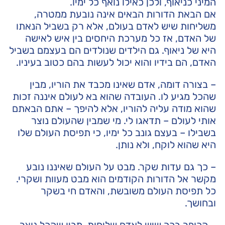
המיני כניאוף, ולכן כאילו נואף כל ימיו.
אם הבאת הדורות הבאים אינה נובעת ממטרה,
משליחות שיש לאדם בעולם, אלא רק בשביל הנאתו
של האדם, אז כל מערכת היחסים בין איש לאישה
היא של ניאוף. גם הילדים שנולדים הם בעצמם בשביל
האדם, הם בידיו והוא יכול לעשות בהם כטוב בעיניו.
– בצורה דומה, אדם שאינו מכבד את הוריו, מבין
שהכל מגיע לו. העובדה שהוא בא לעולם איננה זכות
שהוא מודה עליה להוריו, אלא להיפך – אתם הבאתם
אותי לעולם – תדאגו לי. מי שמבין שהעולם נוצר
בשבילו – בעצם גונב כל ימיו, כי תפיסת העולם שלו
היא שהוא לוקח, ולא נותן.
– כך גם עדות שקר. מבט על העולם שאיננו נובע
מקשר אל הדורות הקודמים הוא מבט מעוות ושקרי.
כל תפיסת העולם משובשת, והאדם חי בשקר
ובחושך.
– הכופר בכך שיש לאדם שליחות, מבין שהכל נוצר