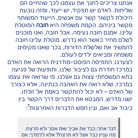
אנחנו צריכים לחנך את עצמנו לכך שהחיים הם
שליחות. לאדם יש תפקיד, יש ייעוד, ומזה נובעת
היכולת לקשור קשר עם אנשים. הייעוד המשותף
מקשר ביניהם. הקמת משפחה היא
חובה
המוטלת
עלינו. אמנם חובה נעימה, אבל חובה, ואנו מוכנים
לשלם מחיר כאשר הוא נדרש. מוטלת עלינו חובה
להמשיך את שלשלת הדורות, בכך שאנו מקימים
משפחה ומביאים ילדים לעולם.
לצערנו, התפיסה הפוסט-מודרנית הרואה את האדם
במרכז חודרת גם לציבור שלנו, ותופעות של פגיעה
בתא המשפחתי צצות גם אצלנו. מי שרואה את עצמו
במרכז, שלא רואה את האהבה כנתינה, אלא כצורך
של האדם – לא יכול להתקשר באמת אל זולתו.
ישנו מדרש, המבטא את הדברים דרך הקשר בין
1
כיבוד אב ואם, ובין חמש הדברות האחרונות
:
דבר אחר: כבד את אביך ואת אמך ולא תרצח.
מה עניין כבד אצל לא תרצח? אלא ללמדך: אם