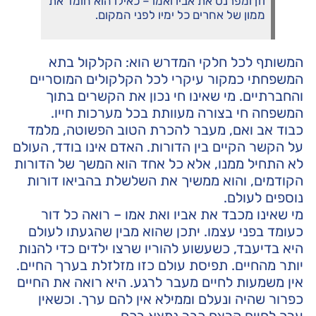
וזן ומפרנס את אביו ואמו – כאילו הוא חומד את
ממון של אחרים כל ימיו לפני המקום.
המשותף לכל חלקי המדרש הוא: הקלקול בתא
המשפחתי כמקור עיקרי לכל הקלקולים המוסריים
והחברתיים. מי שאינו חי נכון את הקשרים בתוך
המשפחה חי בצורה מעוותת בכל מערכות חייו.
כבוד אב ואם, מעבר להכרת הטוב הפשוטה, מלמד
על הקשר הקיים בין הדורות. האדם אינו בודד, העולם
לא התחיל ממנו, אלא כל אחד הוא המשך של הדורות
הקודמים, והוא ממשיך את השלשלת בהביאו דורות
נוספים לעולם.
מי שאינו מכבד את אביו ואת אמו – רואה כל דור
כעומד בפני עצמו. יתכן שהוא מבין שהגעתו לעולם
היא בדיעבד, כשעשוע להוריו שרצו ילדים כדי להנות
יותר מהחיים. תפיסת עולם כזו מזלזלת בערך החיים.
אין משמעות לחיים מעבר לרגע. היא רואה את החיים
כפרור שהיה ונעלם וממילא אין להם ערך. וכשאין
ערך לחיים הרצח כבר נמצא בכח.