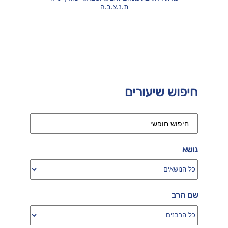
ת.נ.צ.ב.ה
חיפוש שיעורים
נושא
שם הרב