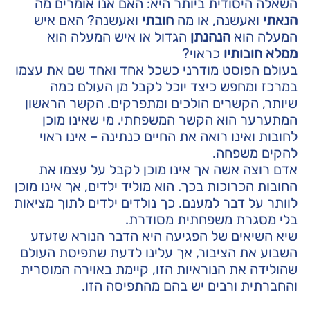
השאלה היסודית ביותר היא: האם אנו אומרים מה
הנאתי
ואעשנה, או מה
חובתי
ואעשנה? האם איש
המעלה הוא
הנהנתן
הגדול או איש המעלה הוא
ממלא חובותיו
כראוי?
בעולם הפוסט מודרני כשכל אחד ואחד שם את עצמו
במרכז ומחפש כיצד יוכל לקבל מן העולם כמה
שיותר, הקשרים הולכים ומתפרקים. הקשר הראשון
המתערער הוא הקשר המשפחתי. מי שאינו מוכן
לחובות ואינו רואה את החיים כנתינה – אינו ראוי
להקים משפחה.
אדם רוצה אשה אך אינו מוכן לקבל על עצמו את
החובות הכרוכות בכך. הוא מוליד ילדים, אך אינו מוכן
לוותר על דבר למענם. כך נולדים ילדים לתוך מציאות
בלי מסגרת משפחתית מסודרת.
שיא השיאים של הפגיעה היא הדבר הנורא שזעזע
השבוע את הציבור, אך עלינו לדעת שתפיסת העולם
שהולידה את הנוראיות הזו, קיימת באוירה המוסרית
והחברתית ורבים יש בהם מהתפיסה הזו.