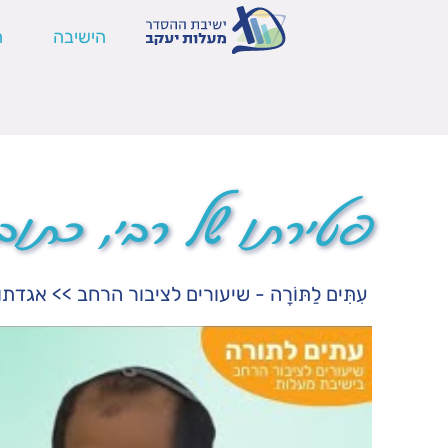
הישיבה
ה
פטירתו של רבי, כתוב
עִתִּים לַתּוֹרָה - שיעורים לציבור הרחב
>>
אגדתו