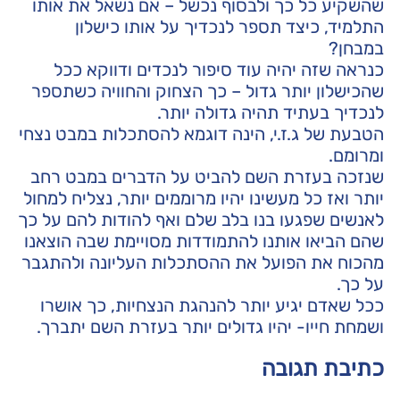
שהשקיע כל כך ולבסוף נכשל – אם נשאל את אותו
התלמיד, כיצד תספר לנכדיך על אותו כישלון
במבחן?
כנראה שזה יהיה עוד סיפור לנכדים ודווקא ככל
שהכישלון יותר גדול – כך הצחוק והחוויה כשתספר
לנכדיך בעתיד תהיה גדולה יותר.
הטבעת של ג.ז.י, הינה דוגמא להסתכלות במבט נצחי
ומרומם.
שנזכה בעזרת השם להביט על הדברים במבט רחב
יותר ואז כל מעשינו יהיו מרוממים יותר, נצליח למחול
לאנשים שפגעו בנו בלב שלם ואף להודות להם על כך
שהם הביאו אותנו להתמודדות מסויימת שבה הוצאנו
מהכוח את הפועל את ההסתכלות העליונה ולהתגבר
על כך.
ככל שאדם יגיע יותר להנהגת הנצחיות, כך אושרו
ושמחת חייו- יהיו גדולים יותר בעזרת השם יתברך.
כתיבת תגובה