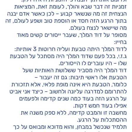
זמניות זה דבר שבא והולך, לעומת זאת, המציאות
הנצחית זה מה שנשאר קבוע – לכן כאשר אדם יבנה
בתוך הרגע הזה חסד או הוספת טוב ושפע לעולם, זה
מה שיישאר לנצח בעולם.
מסופר על דוד המלך, שעבר ייסורים קשים מאוד
בחייו:
לדוד המלך היתה טבעת ועליה חרוטות 3 אותיות:
ג.ז.י, בכל פעם שדוד המלך היה מסתכל על הטבעת
שלו – היו עוברים לו הייסורים.
דוד המלך היה מסביר ששלושת האותיות שעל
הטבעת אלו ראשי תיבות: גם זה יעבור –
כלומר, הטבעת היא אינה מופת פלאי, אלא תזכורת
להתרומם למדרגה עליונה ולחשוב – כיצד אני אביט
על הרגע הזה בעוד כמה שנים קדימה ולפעמים
אפילו בעוד חמש דקות.
מחשבה זו והמבט קדימה, ללא ספק משנה את
ההסתכלות על הרגע.
תלמיד שנכשל במבחן, והוא מדוכא ומבואס על כך