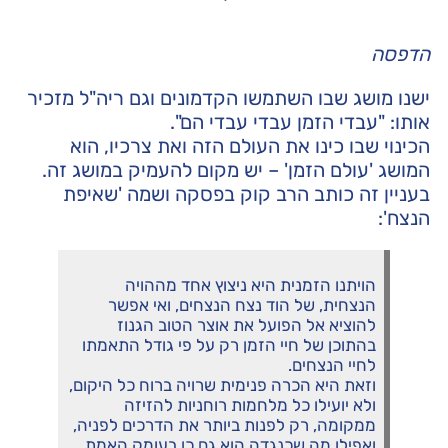
הדפסה
ישנו מושג שבו השתמשו הקדמונים וגם ריה"ל מזכיר
אותו: "עבדי הזמן עבדי עבדי הם".
הכינוי שבו כינו את העולם הזה ואת צרכיו, הוא
המושג 'עולם הזמן' – יש מקום להעמיק במושג זה.
בעניין זה כותב הרב קוק בפסקה ושמה 'שאיפת
הנצח':
הויתנו הזמנית היא ניצוץ אחד מההויה
הנצחית, של הוד נצח הנצחים, ואי אפשר
להוציא אל הפועל את אוצר הטוב הגנוז
בהתוכן של חיי הזמן רק על פי גודל התאמתו
לחיי הנצחים.
וזאת היא הכרה פנימית שרויה ברוח כל היקום,
ולא יועילו כל מלחמות רוחניות להזיזה
ממקומה, רק לפנות ביותר את הדרכים לפניה,
ואפילו מה שכנגדה הוא גם כן בעומק האמת