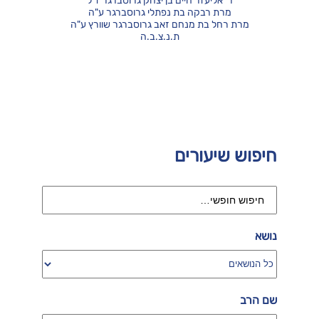
ר' אליעזר חיים בן יצחק גרוסברגר ז"ל
מרת רבקה בת נפתלי גרוסברגר ע"ה
מרת רחל בת מנחם זאב גרוסברגר שוורץ ע"ה
ת.נ.צ.ב.ה
חיפוש שיעורים
נושא
שם הרב