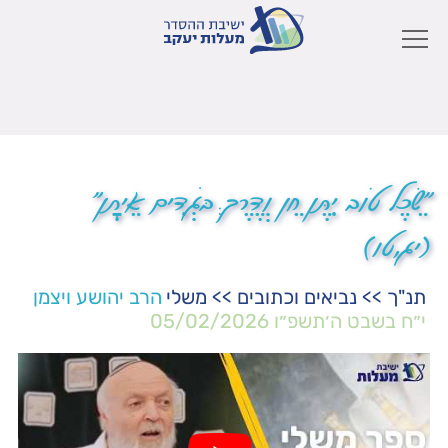
"שֵׂכֶל טוֹב יִתֶּן חֵן וְדֶרֶךְ בֹּגְדִים אֵיתָן"
(יג,טו)
תנ"ך
>>
נביאים וכתובים
>>
משלי
הרב יהושע ויצמן
י״ח בשבט ה׳תשפ״ו
05/02/2026