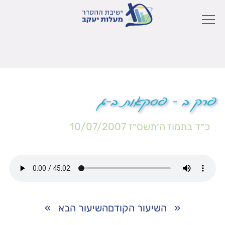
פרק ב – פסקאות ב-ג
כ״ד בתמוז ה׳תשס״ז
10/07/2007
«
השיעור הקודם
השיעור הבא
»