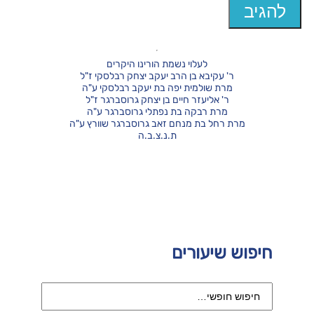
לעלוי נשמת הורינו היקרים
ר' עקיבא בן הרב יעקב יצחק רבלסקי ז"ל
מרת שולמית יפה בת יעקב רבלסקי ע"ה
ר' אליעזר חיים בן יצחק גרוסברגר ז"ל
מרת רבקה בת נפתלי גרוסברגר ע"ה
מרת רחל בת מנחם זאב גרוסברגר שוורץ ע"ה
ת.נ.צ.ב.ה
חיפוש שיעורים