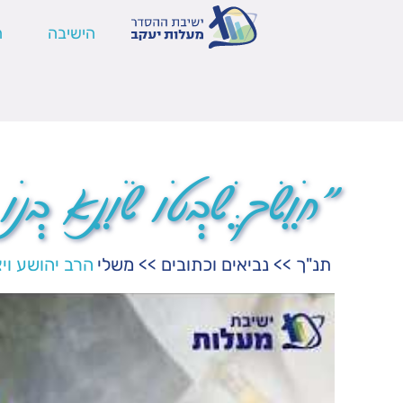
הישיבה
ה
"חוֹשֵׂךְ שִׁבְטוֹ שׂוֹנֵא בְ
תנ"ך
>>
נביאים וכתובים
>>
משלי
הרב יהושע ויצ