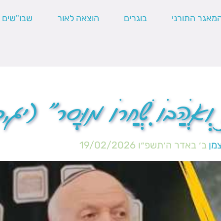
מאגר התורני
בוגרים
הוצאה לאור
שבו"שים
נוֹ וְאֹהֲבוֹ שִׁחֲרוֹ מוּסָר" (יג
מן
ב׳ באדר ה׳תשפ״ו
19/02/2026