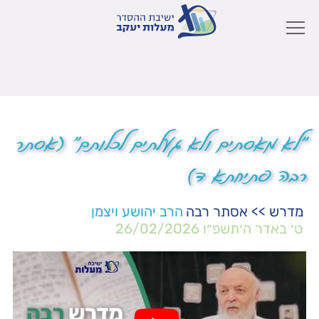
"לא מאסתים ולא געלתים לכלותם" (אסתר
רבה פתיחתא ד)
מדרש
>>
אסתר רבה
הרב יהושע ויצמן
ט׳ באדר ה׳תשפ״ו
26/02/2026