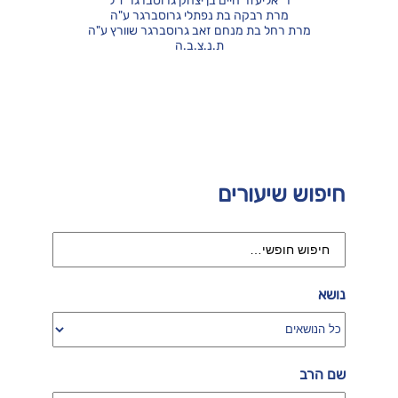
ר' אליעזר חיים בן יצחק גרוסברגר ז"ל
מרת רבקה בת נפתלי גרוסברגר ע"ה
מרת רחל בת מנחם זאב גרוסברגר שוורץ ע"ה
ת.נ.צ.ב.ה
חיפוש שיעורים
נושא
שם הרב