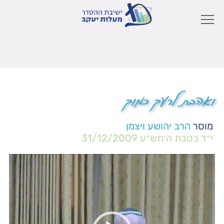
ואהבת לרעך כמוך
מוסר
הרב יהושע ויצמן
י״ד בטבת ה׳תש״ע
31/12/2009
נגן
וידאו