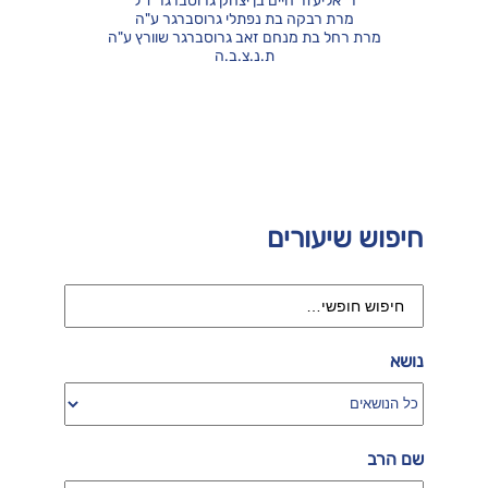
ר' אליעזר חיים בן יצחק גרוסברגר ז"ל
מרת רבקה בת נפתלי גרוסברגר ע"ה
מרת רחל בת מנחם זאב גרוסברגר שוורץ ע"ה
ת.נ.צ.ב.ה
חיפוש שיעורים
נושא
שם הרב