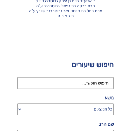
ר' אליעזר חיים בן יצחק גרוסברגר ז"ל
מרת רבקה בת נפתלי גרוסברגר ע"ה
מרת רחל בת מנחם זאב גרוסברגר שוורץ ע"ה
ת.נ.צ.ב.ה
חיפוש שיעורים
נושא
שם הרב