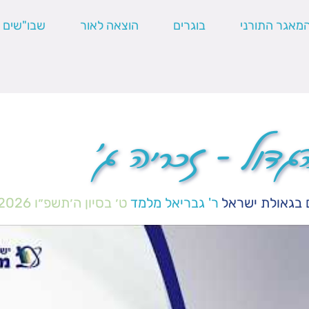
מאגר התורני
בוגרים
הוצאה לאור
שבו"שים
דול – זכריה ג'
 בגאולת ישראל
ר' גבריאל מלמד
ט׳ בסיון ה׳תשפ״ו
2026