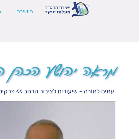
הישיבה
ה
מראה יהושע הכהן הג
עִתִּים לַתּוֹרָה - שיעורים לציבור הרחב
>>
פרקים