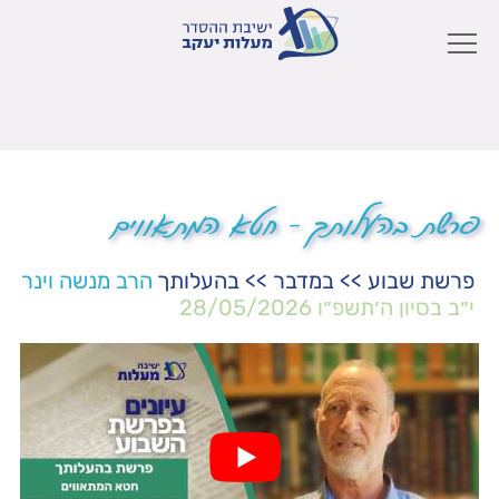
פרשת בהעלותך – חטא המתאווים
פרשת שבוע
>>
במדבר
>>
בהעלותך
הרב מנשה וינר
י״ב בסיון ה׳תשפ״ו
28/05/2026