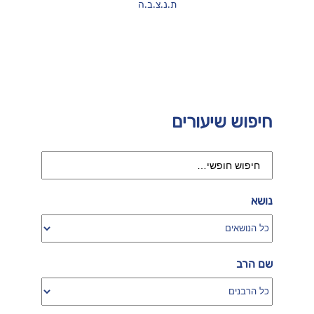
ת.נ.צ.ב.ה
חיפוש שיעורים
נושא
שם הרב