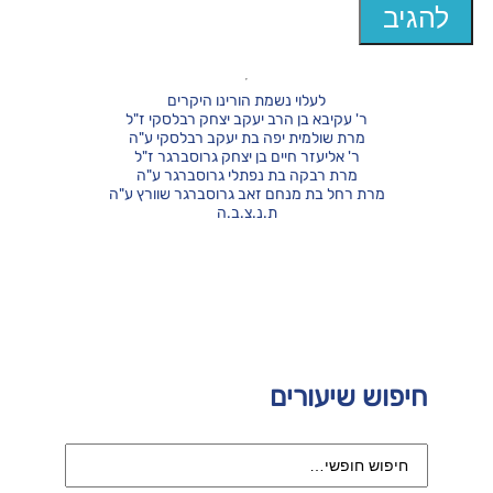
לעלוי נשמת הורינו היקרים
ר' עקיבא בן הרב יעקב יצחק רבלסקי ז"ל
מרת שולמית יפה בת יעקב רבלסקי ע"ה
ר' אליעזר חיים בן יצחק גרוסברגר ז"ל
מרת רבקה בת נפתלי גרוסברגר ע"ה
מרת רחל בת מנחם זאב גרוסברגר שוורץ ע"ה
ת.נ.צ.ב.ה
חיפוש שיעורים