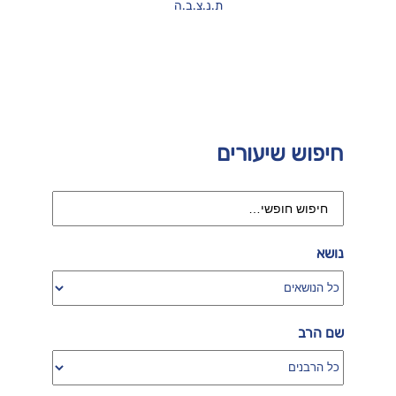
ת.נ.צ.ב.ה
חיפוש שיעורים
נושא
שם הרב