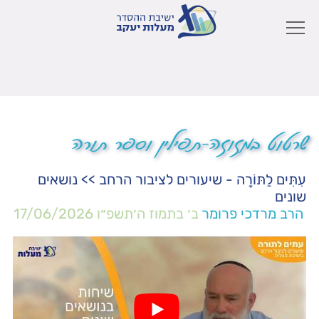
שרטוט במזוזה-תפילין וספר תורה
עִתִּים לַתּוֹרָה - שיעורים לציבור הרחב
>>
נושאים
שונים
הרב מרדכי פרומר
ב׳ בתמוז ה׳תשפ״ו
17/06/2026