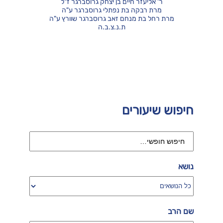
ר' אליעזר חיים בן יצחק גרוסברגר ז"ל
מרת רבקה בת נפתלי גרוסברגר ע"ה
מרת רחל בת מנחם זאב גרוסברגר שוורץ ע"ה
ת.נ.צ.ב.ה
חיפוש שיעורים
נושא
שם הרב