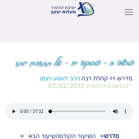
פרשה ח – פסקה יח – אל תתחכם יותר
מדרש
>>
קהלת רבה
הרב יהושע ויצמן
י״ט בשבט ה׳תש״ע
03/02/2010
מדרש
«
השיעור הקודם
השיעור הבא
»