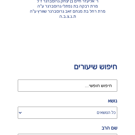
ר' אליעזר חיים בן יצחק גרוסברגר ז"ל
מרת רבקה בת נפתלי גרוסברגר ע"ה
מרת רחל בת מנחם זאב גרוסברגר שוורץ ע"ה
ת.נ.צ.ב.ה
חיפוש שיעורים
נושא
שם הרב