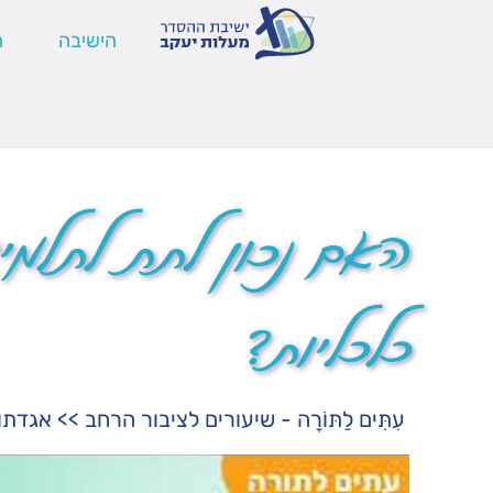
הישיבה
ה
האם נכון לתת לתלמיד
כלכליות?
עִתִּים לַתּוֹרָה - שיעורים לציבור הרחב
>>
אגדתו