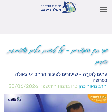
ימי בין המצרים – על טהרת כלים ושפיכות
דמים
עִתִּים לַתּוֹרָה - שיעורים לציבור הרחב
>>
גאולה
בפרשה
הרב מאור כהן
ט״ו בתמוז ה׳תשפ״ו
30/06/2026