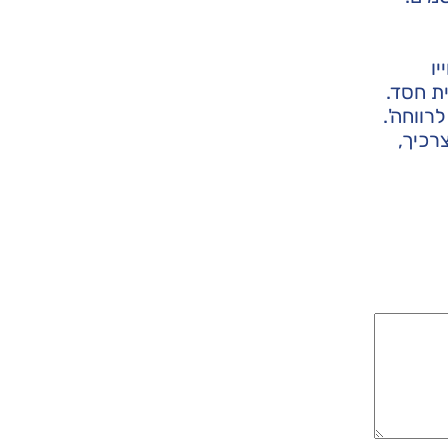
ו
ית חסד.
רווחה'.
רכיך,