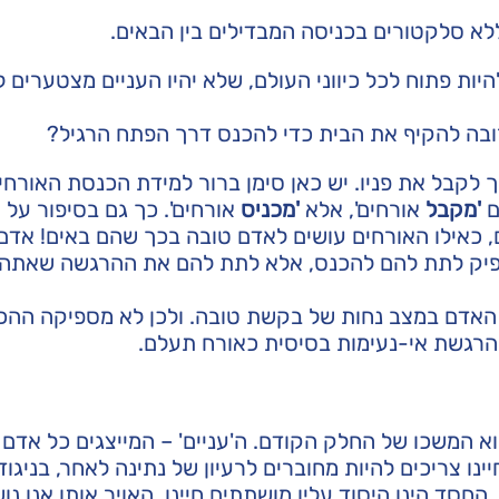
לא סלקטורים בכניסה המבדילים בין הבאים.
ות פתוח לכל כיווני העולם, שלא יהיו העניים מצטערים 
בה להקיף את הבית כדי להכנס דרך הפתח הרגיל?
לקבל את פניו. יש כאן סימן ברור למידת הכנסת האורחי
ם
'מקבל
אורחים', אלא
'מכניס
אורחים'. כך גם בסיפור על
, כאילו האורחים עושים לאדם טובה בכך שהם באים! אדם
מספיק לתת להם להכנס, אלא לתת להם את ההרגשה שאתה
 האדם במצב נחות של בקשת טובה. ולכן לא מספיקה ההכ
הרגשת אי-נעימות בסיסית כאורח תעלם.
א המשכו של החלק הקודם. ה'עניים' – המייצגים כל אדם 
יינו צריכים להיות מחוברים לרעיון של נתינה לאחר, בניגו
סד הינו היסוד עליו מושתתים חיינו, האויר אותו אנו נוש