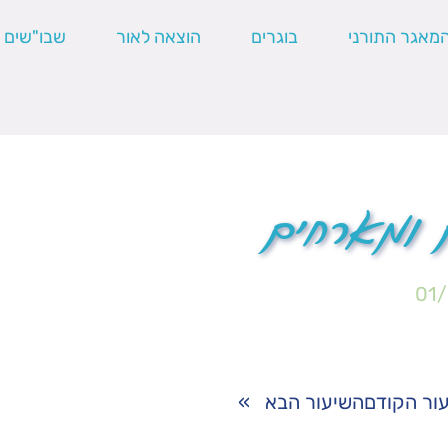
מאגר התורני
בוגרים
הוצאה לאור
שבו"שים
 ומארחים
01
ור הקודם
השיעור הבא
»