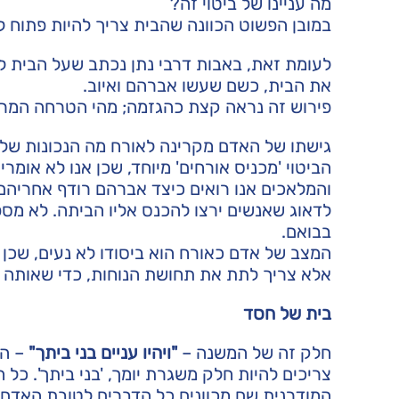
מה עניינו של ביטוי זה?
במובן הפשוט הכוונה שהבית צריך להיות פתוח ל
לעומת זאת, באבות דרבי נתן נכתב שעל הבית להי
את הבית, כשם שעשו אברהם ואיוב.
פירוש זה נראה קצת כהגזמה; מהי הטרחה המרו
גישתו של האדם מקרינה לאורח מה הנכונות שלך 
הביטוי 'מכניס אורחים' מיוחד, שכן אנו לא אומרי
והמלאכים אנו רואים כיצד אברהם רודף אחריהם
לדאוג שאנשים ירצו להכנס אליו הביתה. לא 
בבואם.
המצב של אדם כאורח הוא ביסודו לא נעים, שכן
אלא צריך לתת את תחושת הנוחות, כדי שאותה 
בית של חסד
חלק זה של המשנה –
"ויהיו עניים בני ביתך"
– הו
צריכים להיות חלק משגרת יומך, 'בני ביתך'. כל ח
המודרנית שם מכוונים כל הדברים לטובת האדם. הח